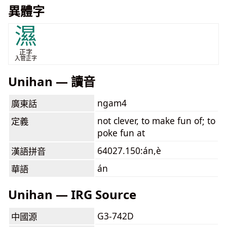
異體字
濕
正字
入管正字
Unihan — 讀音
ngam4
廣東話
not clever, to make fun of; to
定義
poke fun at
64027.150:án,è
漢語拼音
án
華語
Unihan — IRG Source
G3-742D
中國源