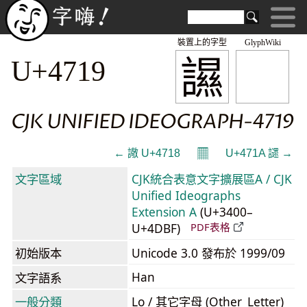
裝置上的字型
GlyphWiki
䜙
U+4719
CJK UNIFIED IDEOGRAPH-4719
𝄜
← 䜘 U+4718
U+471A 䜚 →
文字區域
CJK統合表意文字擴展區A / CJK
Unified Ideographs
Extension A
(U+3400–
U+4DBF)
PDF表格
初始版本
Unicode 3.0 發布於 1999/09
Han
文字語系
一般分類
Lo / 其它字母 (Other_Letter)