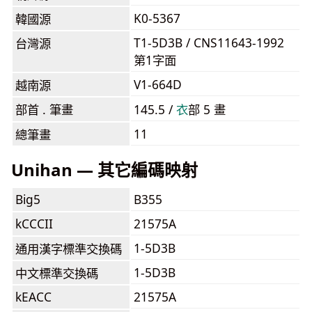
K0-5367
韓國源
T1-5D3B / CNS11643-1992
台灣源
第1字面
V1-664D
越南源
部首 . 筆畫
145.5 /
⾐
部 5 畫
11
總筆畫
Unihan — 其它編碼映射
Big5
B355
kCCCII
21575A
1-5D3B
通用漢字標準交換碼
1-5D3B
中文標準交換碼
kEACC
21575A