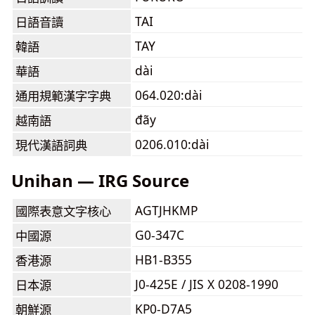
TAI
日語音讀
TAY
韓語
dài
華語
064.020:dài
通用規範漢字字典
đãy
越南語
0206.010:dài
現代漢語詞典
Unihan — IRG Source
AGTJHKMP
國際表意文字核心
G0-347C
中國源
HB1-B355
香港源
J0-425E / JIS X 0208-1990
日本源
KP0-D7A5
朝鮮源