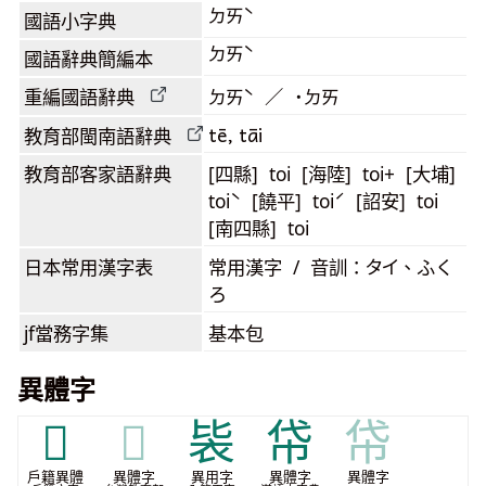
ㄉㄞˋ
國語小字典
ㄉㄞˋ
國語辭典簡編本
重編國語辭典
ㄉㄞˋ ／ ˙ㄉㄞ
tē, tāi
教育部閩南語
辭典
教育部客家語
辭典
[四縣] toi [海陸] toi+ [大埔]
toiˋ [饒平] toiˊ [詔安] toi
[南四縣] toi
日本常用漢字表
常用漢字 / 音訓：タイ、ふく
ろ
jf當務字集
基本包
異體字
𣅁
𣅁
䘡
帒
帒
戶籍異體
異體字
異用字
異體字
異體字