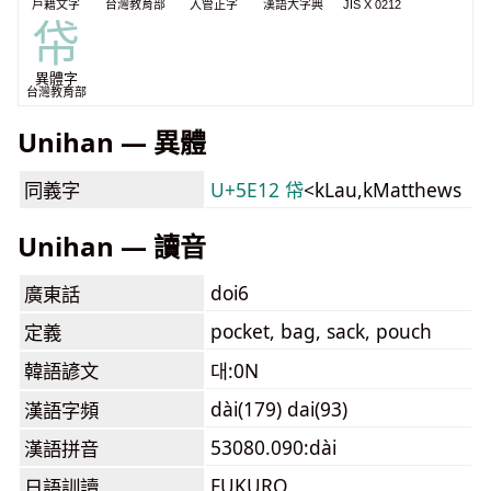
戶籍文字
台灣教育部
入管正字
漢語大字典
JIS X 0212
帒
異體字
台灣教育部
Unihan — 異體
同義字
U+5E12 帒
<kLau,kMatthews
Unihan — 讀音
doi6
廣東話
pocket, bag, sack, pouch
定義
韓語諺文
대:0N
dài(179) dai(93)
漢語字頻
53080.090:dài
漢語拼音
FUKURO
日語訓讀