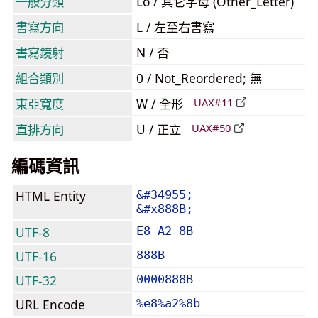
一般分類
Lo / 其它字母 (Other_Letter)
書寫方向
L / 左至右書寫
書寫鏡射
N / 否
組合類別
0 / Not_Reordered; 無
東亞寬度
W / 全形
UAX#11
直排方向
U / 正立
UAX#50
編碼資訊
HTML Entity
&#34955;
&#x888B;
UTF-8
E8 A2 8B
UTF-16
888B
UTF-32
0000888B
URL Encode
%e8%a2%8b