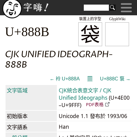
裝置上的字型
GlyphWiki
袋
U+888B
CJK UNIFIED IDEOGRAPH-
888B
𝄜
← 袊 U+888A
U+888C 袌 →
文字區域
CJK統合表意文字 / CJK
Unified Ideographs
(U+4E00
–U+9FFF)
PDF表格
初始版本
Unicode 1.1 發布於 1993/06
Han
文字語系