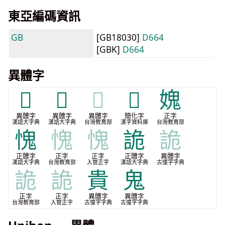
東亞編碼資訊
GB
[GB18030]
D664
[GBK]
D664
異體字
𧪵
𧫏
𧫏
𫍷
媿
異體字
異體字
異體字
簡化字
正字
漢語大字典
漢語大字典
台灣教育部
漢字資料庫
台灣教育部
愧
愧
愧
詭
詭
正體字
正字
正字
正體字
異體字
漢語大字典
台灣教育部
入管正字
漢語大字典
古僮字字典
詭
詭
貴
鬼
正字
正字
異體字
異體字
台灣教育部
入管正字
古僮字字典
古僮字字典