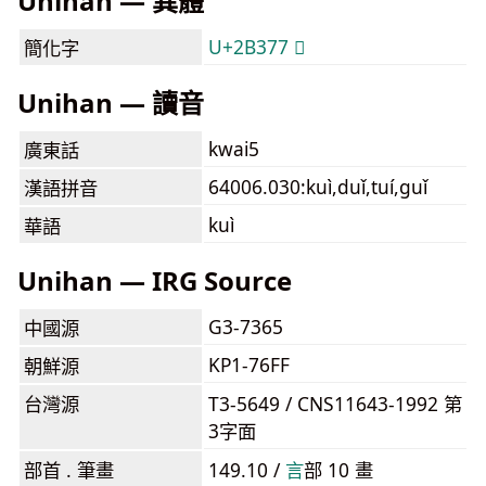
Unihan — 異體
U+2B377 𫍷
簡化字
Unihan — 讀音
kwai5
廣東話
64006.030:kuì,duǐ,tuí,guǐ
漢語拼音
kuì
華語
Unihan — IRG Source
G3-7365
中國源
KP1-76FF
朝鮮源
台灣源
T3-5649 / CNS11643-1992 第
3字面
部首 . 筆畫
149.10 /
⾔
部 10 畫