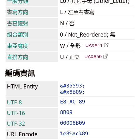
一般分類
Lo / 其它字母 (Other_Letter)
書寫方向
L / 左至右書寫
書寫鏡射
N / 否
組合類別
0 / Not_Reordered; 無
東亞寬度
W / 全形
UAX#11
直排方向
U / 正立
UAX#50
編碼資訊
HTML Entity
&#35593;
&#x8B09;
UTF-8
E8 AC 89
UTF-16
8B09
UTF-32
00008B09
URL Encode
%e8%ac%89