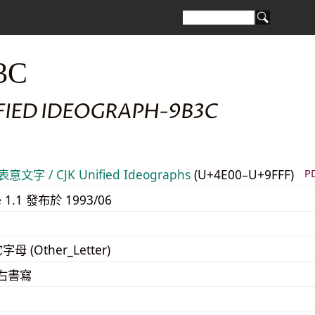
3C
IFIED IDEOGRAPH-9B3C
意文字 / CJK Unified Ideographs
(U+4E00–U+9FFF)
P
e 1.1 發布於 1993/06
字母 (Other_Letter)
至右書寫