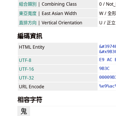
組合類別
| Combining Class
0 / Not
東亞寬度
| East Asian Width
W / 全
直排方向
| Vertical Orientation
U / 正
編碼資訊
HTML Entity
&#3974
&#x9B3
UTF-8
E9 AC 
UTF-16
9B3C
UTF-32
00009B
URL Encode
%e9%ac
相容字符
⿁