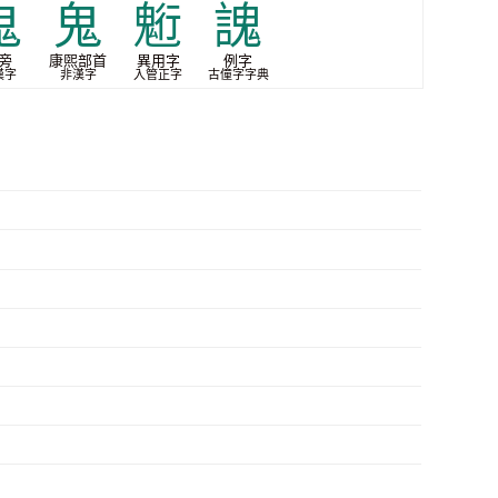
⻤
⿁
䰢
謉
旁
康煕部首
異用字
例字
漢字
非漢字
入管正字
古僮字字典