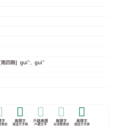
 [南四縣] guiˋ, guiˋ

𩲞
𩲞
𩲞
𩲡
體字
異體字
戶籍異體
異體字
異體字
教育部
漢語大字典
戶籍文字
台灣教育部
漢語大字典