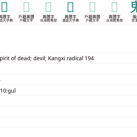
𩳹
𩳹
𩳹
𩴿
𩴿
𩴿
異體字
戶籍異體
異體字
異體字
戶籍異體
異體字
偏
語大字典
戶籍文字
台灣教育部
漢語大字典
戶籍文字
台灣教育部
非
pirit of dead; devil; Kangxi radical 194
)
10:guǐ