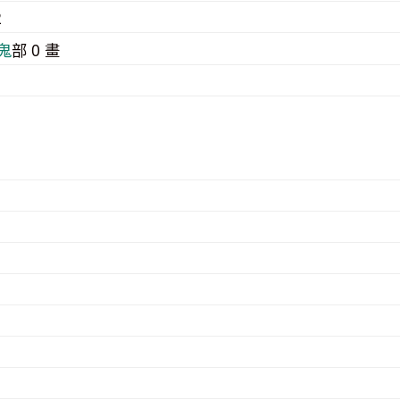
2
⿁
部 0 畫