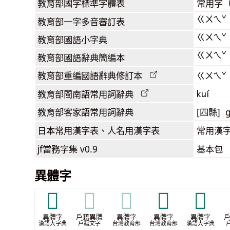
教育部
國字標準字體表
常用字
ㄍㄨㄟˇ
教育部
一字多音審訂表
ㄍㄨㄟˇ
教育部
國語小字典
ㄍㄨㄟˇ
教育部
國語辭典簡編本
教育部
重編國語辭典
修訂本
ㄍㄨㄟˇ
kuí
教育部閩南語
常用詞
辭典
教育部客家語
常用詞
辭典
[四縣] g
日本常用漢字表
、人名用漢字表
常用漢字
jf當務字集
v0.9
基本包
異體字
𢇼
𢇼
𢇼
𢧩
𣆠
異體字
戶籍異體
異體字
異體字
異體字
漢語大字典
戶籍文字
台灣教育部
台灣教育部
漢語大字典