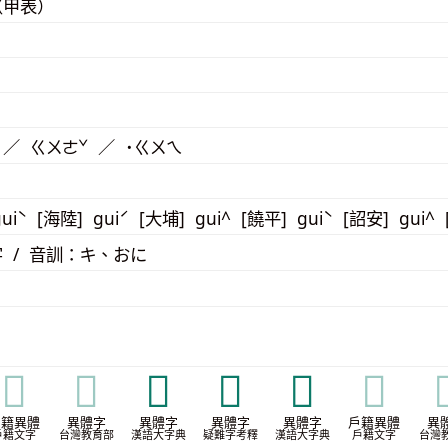
（甲表）
 ／ ㄍㄨㄜˇ ／ ˙ㄍㄨㄟ
uiˋ [海陸] guiˊ [大埔] gui^ [饒平] guiˋ [詔安] gui^
 / 音訓：キ、おに
𣆠
𣆠
𤱲
𩱻
𩲚
𩲚

戶籍異體
異體字
異體字
異體字
異體字
戶籍異體
異
戶籍文字
台灣教育部
漢語大字典
疑難字考釋
漢語大字典
戶籍文字
台灣