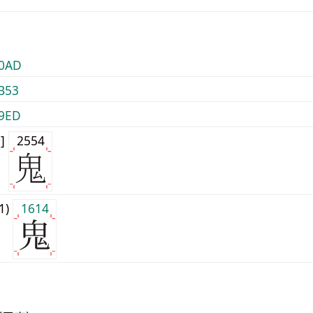
0AD
B53
9ED
0]
2554
j1)
1614