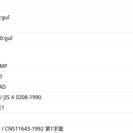
:guǐ
0:guǐ
KMP
D
AD
 / JIS X 0208-1990
E1
1
0 / CNS11643-1992 第1字面