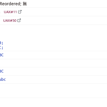
_Reordered; 無
形
UAX#11
立
UAX#50
0;
C;
BC
3C
%bc