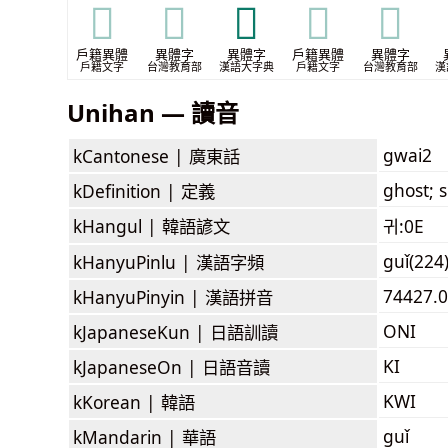
𩲡
𩲡
𩳉
𩳉
𩳉
戶籍異體
異體字
異體字
戶籍異體
異體字
戶籍文字
台灣教育部
漢語大字典
戶籍文字
台灣教育部
漢
Unihan — 讀音
gwai2
kCantonese |
廣東話
ghost; s
kDefinition |
定義
kHangul |
韓語諺文
귀:0E
guǐ(224
kHanyuPinlu |
漢語字頻
74427.0
kHanyuPinyin |
漢語拼音
ONI
kJapaneseKun |
日語訓讀
KI
kJapaneseOn |
日語音讀
KWI
kKorean |
韓語
guǐ
kMandarin |
華語