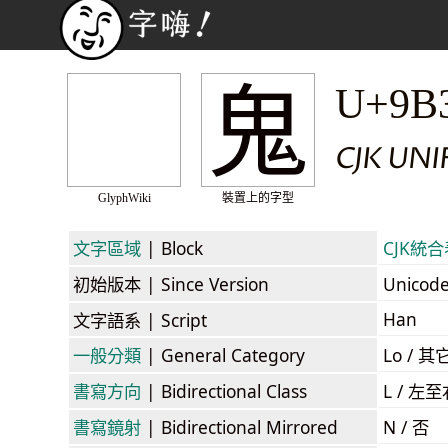
鬼
U+9B
CJK UN
GlyphWiki
裝置上的字型
文字區域
| Block
CJK統合表
初始版本
| Since Version
Unicod
Han
文字語系
| Script
一般分類
| General Category
Lo / 其它
書寫方向
| Bidirectional Class
L / 左
書寫鏡射
| Bidirectional Mirrored
N / 否