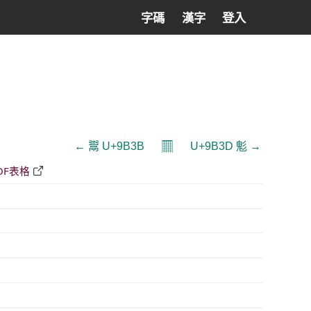
字碼
漢字
登入
𝄜
← 鬻 U+9B3B
U+9B3D 鬽 →
DF表格