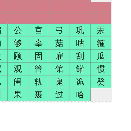
躬
公
宫
弓
巩
汞
购
够
辜
菇
咕
箍
故
顾
固
雇
刮
瓜
冠
观
管
馆
罐
惯
龟
闺
轨
鬼
诡
癸
国
果
裹
过
哈