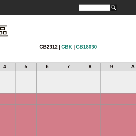
區
GB2312 |
GBK
|
GB18030
4
5
6
7
8
9
A