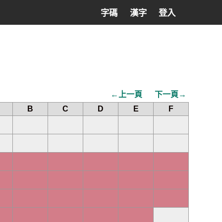
字碼
漢字
登入
←上一頁
下一頁→
B
C
D
E
F