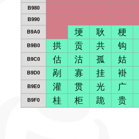
B980
B990
埂
耿
梗
B9A0
拱
贡
共
钩
B9B0
估
沽
孤
姑
B9C0
剐
寡
挂
褂
B9D0
灌
贯
光
广
B9E0
桂
柜
跪
贵
B9F0