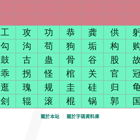
工
攻
功
恭
龚
供
勾
沟
苟
狗
垢
构
鼓
古
蛊
骨
谷
股
乖
拐
怪
棺
关
官
逛
瑰
规
圭
硅
归
刽
辊
滚
棍
锅
郭
關於本站
｜
關於字碼資料庫