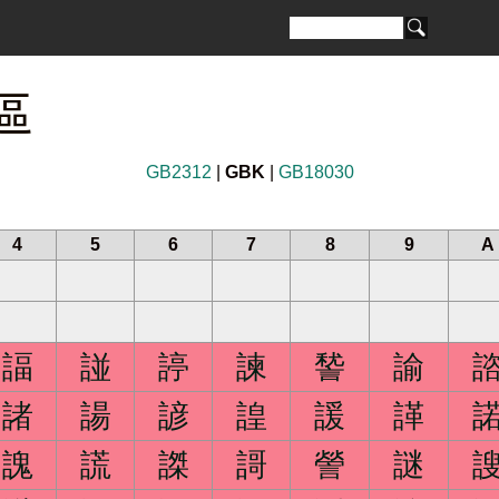
 區
GB2312
|
GBK
|
GB18030
4
5
6
7
8
9
A
諨
諩
諪
諫
諬
諭
諸
諹
諺
諻
諼
諽
謉
謊
謋
謌
謍
謎