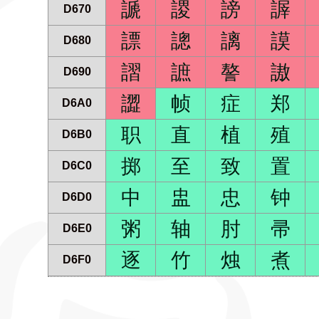
謕
謖
謗
謘
D670
謤
謥
謧
謨
D680
謵
謶
謷
謸
D690
譅
帧
症
郑
D6A0
职
直
植
殖
D6B0
掷
至
致
置
D6C0
中
盅
忠
钟
D6D0
粥
轴
肘
帚
D6E0
逐
竹
烛
煮
D6F0