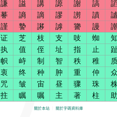
謙
謚
講
謜
謝
謞
謩
謪
謫
謬
謭
謮
謹
謺
謻
謼
謽
謾
证
芝
枝
支
吱
蜘
执
值
侄
址
指
止
帜
峙
制
智
秩
稚
衷
终
种
肿
重
仲
咒
皱
宙
昼
骤
珠
拄
瞩
嘱
主
著
柱
關於本站
｜
關於字碼資料庫