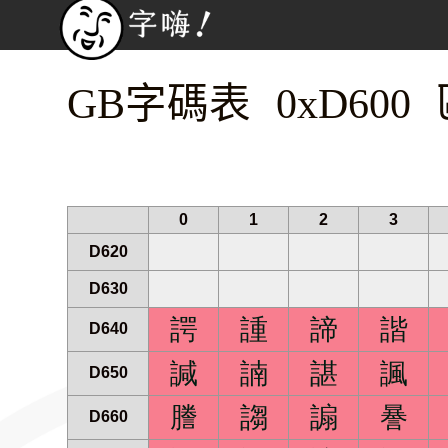
GB字碼表 0xD600
0
1
2
3
D620
D630
諤
諥
諦
諧
D640
諴
諵
諶
諷
D650
謄
謅
謆
謈
D660