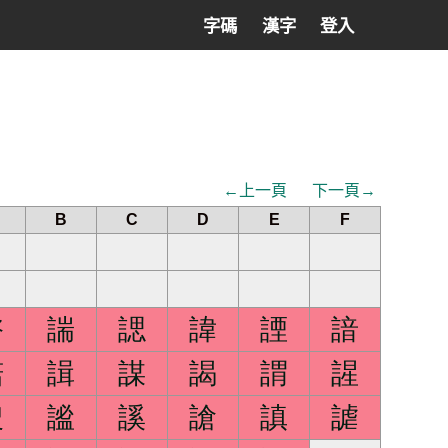
字碼
漢字
登入
←上一頁
下一頁→
B
C
D
E
F
諮
諯
諰
諱
諲
諳
諾
諿
謀
謁
謂
謃
謏
謐
謑
謒
謓
謔