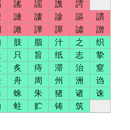
謟
謠
謡
謢
謣
謯
謰
謱
謲
謳
謴
謿
譀
譁
譂
譃
譄
知
肢
脂
汁
之
织
趾
只
旨
纸
志
挚
质
炙
痔
滞
治
窒
众
舟
周
州
洲
诌
株
蛛
朱
猪
诸
诛
助
蛀
贮
铸
筑