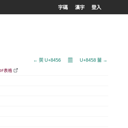
字碼
漢字
登入
𝄜
← 葖 U+8456
U+8458 葘 →
DF表格