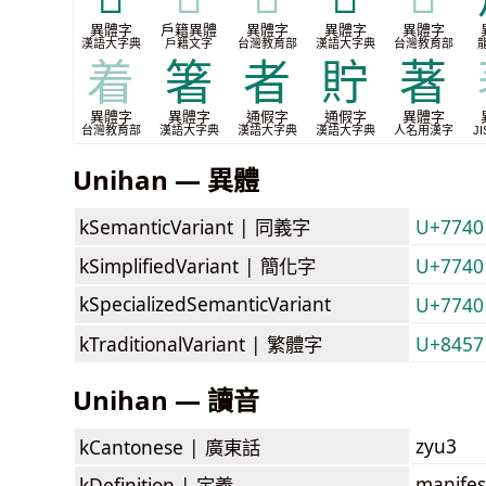
異體字
戶籍異體
異體字
異體字
異體字
漢語大字典
戶籍文字
台灣教育部
漢語大字典
台灣教育部
着
箸
者
貯
著
異體字
異體字
通假字
通假字
異體字
台灣教育部
漢語大字典
漢語大字典
漢語大字典
人名用漢字
JI
Unihan — 異體
kSemanticVariant |
同義字
U+7740
kSimplifiedVariant |
簡化字
U+7740
kSpecializedSemanticVariant
U+7740
kTraditionalVariant |
繁體字
U+8457
Unihan — 讀音
zyu3
kCantonese |
廣東話
manifest
kDefinition |
定義