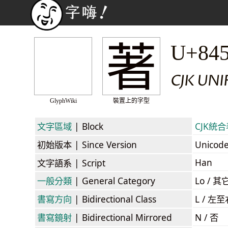
著
U+84
CJK UNI
GlyphWiki
裝置上的字型
文字區域
| Block
CJK統合表
初始版本
| Since Version
Unicod
Han
文字語系
| Script
一般分類
| General Category
Lo / 其它
書寫方向
| Bidirectional Class
L / 左
書寫鏡射
| Bidirectional Mirrored
N / 否