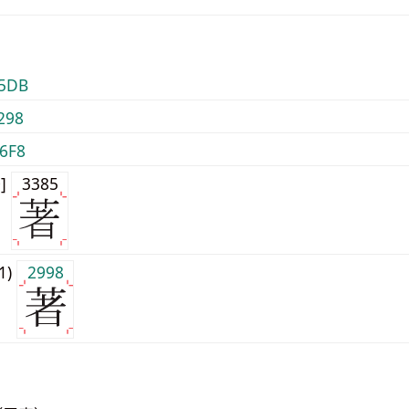
5DB
298
6F8
0]
3385
j1)
2998