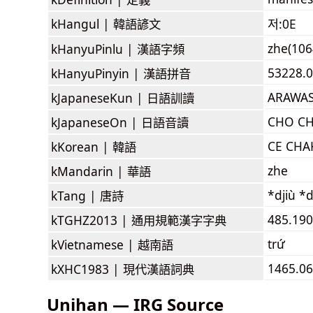
kHangul |
韓語諺文
저:0E
zhe(106
kHanyuPinlu |
漢語字頻
53228.0
kHanyuPinyin |
漢語拼音
ARAWAS
kJapaneseKun |
日語訓讀
CHO CH
kJapaneseOn |
日語音讀
CE CHA
kKorean |
韓語
zhe
kMandarin |
華語
*djiù *d
kTang |
唐詩
485.190
kTGHZ2013 |
通用規範漢字字典
trứ
kVietnamese |
越南語
1465.06
kXHC1983 |
現代漢語詞典
Unihan — IRG Source