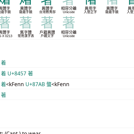
異體字
異體字
異體字
相容分離
異用字
異體字
異
龍龕手鏡
龍龕手鏡
台灣教育部
Unicode
入管正字
龍龕手鏡
入管
著
著
著
著
異體字
舊字體
戶籍異體
相容分離
S X 0213
常用漢字表
戶籍文字
Unicode
 着
 着
U+8457 著
 着
<kFenn
U+87AB 螫
<kFenn
 著
; (Cant.) to wear