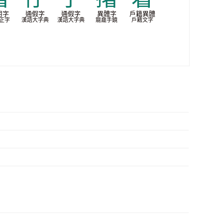
用字
通假字
通假字
異體字
戶籍異體
正字
漢語大字典
漢語大字典
龍龕手鏡
戶籍文字