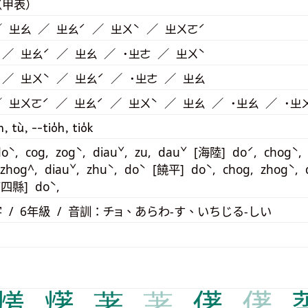
（甲表）
／ ㄓㄠ ／ ㄓㄠˊ ／ ㄓㄨˋ ／ ㄓㄨㄛˊ
 ／ ㄓㄠˊ ／ ㄓㄠ ／ ˙ㄓㄜ ／ ㄓㄨˋ
 ／ ㄓㄨˋ ／ ㄓㄠˊ ／ ˙ㄓㄜ ／ ㄓㄠ
／ ㄓㄨㄛˊ ／ ㄓㄠˊ ／ ㄓㄨˋ ／ ㄓㄠ ／ ˙ㄓㄠ ／ ˙ㄓ
h, tù, --tio̍h, tio̍k
oˋ, cog, zogˋ, diauˇ, zu, dauˇ [海陸] doˊ, chogˋ, 
 zhog^, diauˇ, zhuˋ, doˋ [饒平] doˋ, chog, zhogˋ, 
南四縣] doˋ,
 / 6年級 / 音訓：チョ、あらわ-す、いちじる-しい
𤏲
𤏸
著
著
㒂
㒂