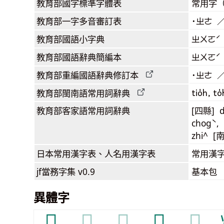
教育部
國字標準字體表
常用字
教育部
一字多音審訂表
˙ㄓㄜ 
教育部
國語小字典
ㄓㄨㄛˊ
教育部
國語辭典簡編本
ㄓㄨㄛˊ
教育部
重編國語辭典
修訂本
˙ㄓㄜ 
tio̍h, to̍
教育部閩南語
常用詞
辭典
教育部客家語
常用詞
辭典
[四縣] d
chogˋ,
zhi^ [
日本常用漢字表
、人名用漢字表
常用漢字
jf當務字集
v0.9
基本包
異體字
𣋐
𣋐
𣋐
𣥧
𣥧