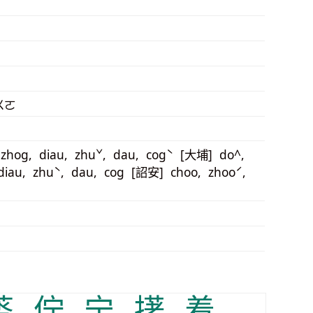
ㄨㄛ
zhog, diau, zhuˇ, dau, cogˋ [大埔] do^,
diau, zhuˋ, dau, cog [詔安] choo, zhooˊ,
䓠
佇
宁
擆
着