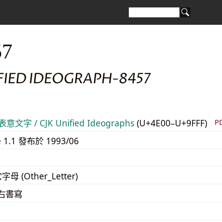
57
FIED IDEOGRAPH-8457
意文字 / CJK Unified Ideographs
(U+4E00–U+9FFF)
P
e 1.1 發布於 1993/06
字母 (Other_Letter)
至右書寫