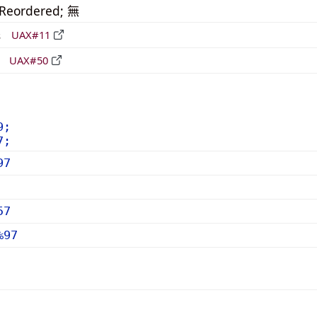
_Reordered; 無
形
UAX#11
立
UAX#50
9;
7;
97
57
%97