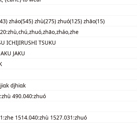
43) zháo(545) zhù(275) zhuó(125) zhāo(15)
20:zhù,chú,zhuó,zhāo,zháo,zhe
U ICHIJIRUSHI TSUKU
AKU JAKU
K
jiɑk djhiɑk
:zhù 490.040:zhuó
1:zhe 1514.040:zhù 1527.031:zhuó