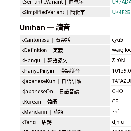
kSemanticVariant |
同義字
U+7AD
kSimplifiedVariant |
簡化字
U+4F2B
Unihan — 讀音
cyu5
kCantonese |
廣東話
wait; l
kDefinition |
定義
kHangul |
韓語諺文
저:0N
10139.0
kHanyuPinyin |
漢語拼音
TATAZ
kJapaneseKun |
日語訓讀
CHO
kJapaneseOn |
日語音讀
CE
kKorean |
韓語
zhù
kMandarin |
華語
djhiǔ
kTang |
唐詩