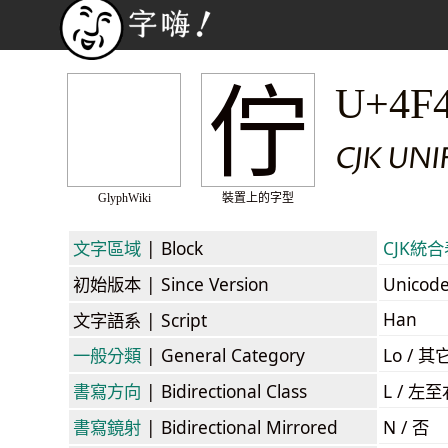
佇
U+4F
CJK UNI
GlyphWiki
裝置上的字型
文字區域
| Block
CJK統合表
初始版本
| Since Version
Unicod
Han
文字語系
| Script
一般分類
| General Category
Lo / 其它
書寫方向
| Bidirectional Class
L / 左
書寫鏡射
| Bidirectional Mirrored
N / 否