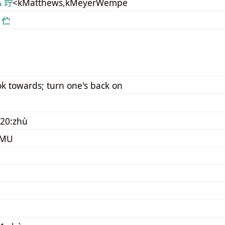
A 竚
<kMatthews,kMeyerWempe
 伫
ook towards; turn one's back on
20:zhù
UMU