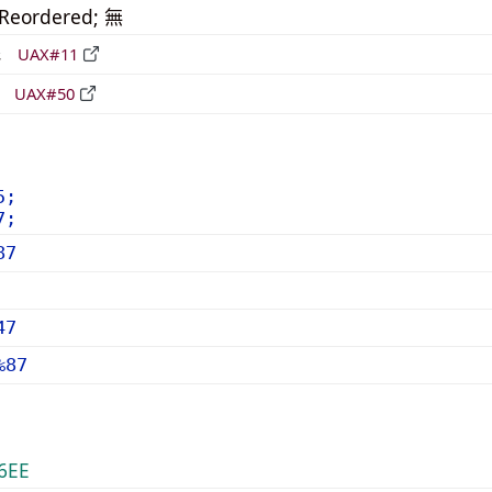
_Reordered; 無
形
UAX#11
立
UAX#50
5;
7;
87
47
%87
6EE