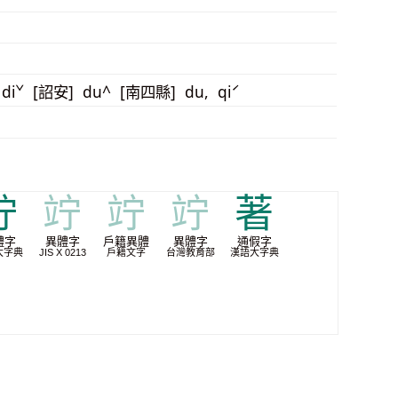
 diˇ [詔安] du^ [南四縣] du, qiˊ
竚
竚
竚
竚
著
體字
異體字
戶籍異體
異體字
通假字
大字典
JIS X 0213
戶籍文字
台灣教育部
漢語大字典