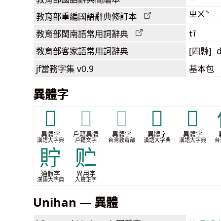
ㄓㄨˋ
教育部
重編國語辭典
修訂本
tī
教育部閩南語
常用詞
辭典
教育部客家語
常用詞
辭典
[四縣] d
jf當務字集
v0.9
基本包
異體字
𡀐
𡀐
𡀐
𥩟
𥩽
異體字
戶籍異體
異體字
異體字
異體字
漢語大字典
戶籍文字
台灣教育部
漢語大字典
漢語大字典
台
貯
贮
通假字
異用字
漢語大字典
入管正字
Unihan — 異體