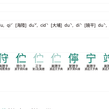
u, qiˊ [海陸] duˇ, cidˋ [大埔] duˋ, diˋ [饒平] duˋ,
㑏
伫
伫
伫
儜
宁
異體字
簡化字
正字
異體字
繁體字
異體字
異
灣教育部
漢字資料庫
第1批異體
漢語大字典
漢字資料庫
漢語大字典
漢語