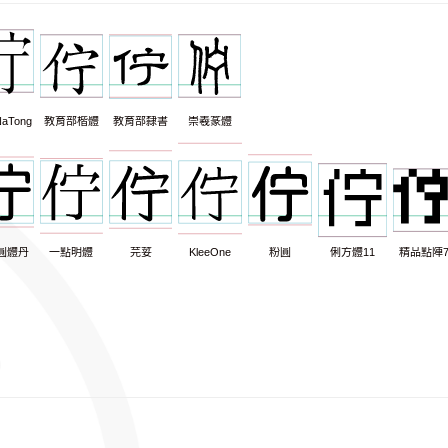
aTong
教育部楷體
教育部隸書
崇羲篆體
圓體丹
一點明體
芫荽
KleeOne
粉圓
俐方體11
精品點陣