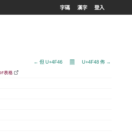
字碼
漢字
登入
𝄜
← 但 U+4F46
U+4F48 佈 →
DF表格