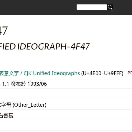
47
FIED IDEOGRAPH-4F47
意文字 / CJK Unified Ideographs
(U+4E00–U+9FFF)
P
e 1.1 發布於 1993/06
字母 (Other_Letter)
至右書寫