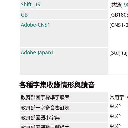
Shift_JIS
[共通]
9
GB
[GB180
Adobe-CNS1
[CNS1-
Adobe-Japan1
[Std] (a
各種字集收錄情形與讀音
教育部
國字標準字體表
常用字
ㄓㄨˋ
教育部
一字多音審訂表
ㄓㄨˋ
教育部
國語小字典
ㄓㄨˋ
教育部
國語辭典簡編本