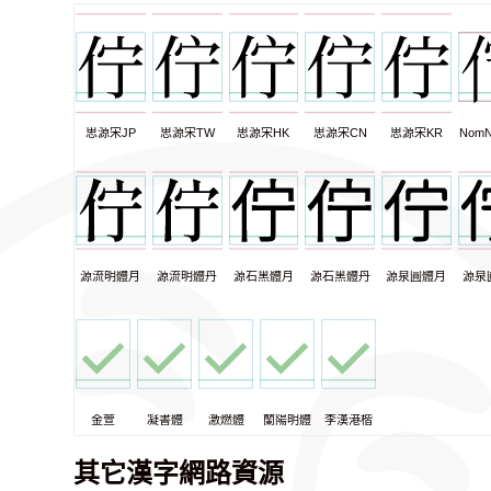
思源宋JP
思源宋TW
思源宋HK
思源宋CN
思源宋KR
NomN
源流明體月
源流明體丹
源石黑體月
源石黑體丹
源泉圓體月
源泉
金萱
凝書體
激燃體
蘭陽明體
李漢港楷
其它漢字網路資源