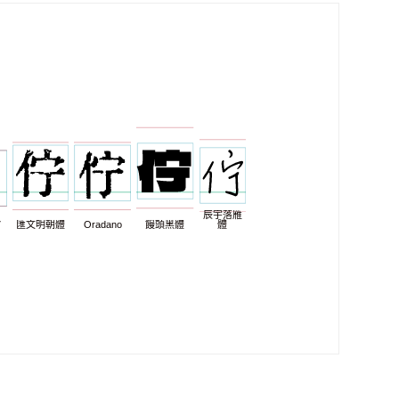
辰宇落雁
7
匯文明朝體
Oradano
饅頭黑體
體