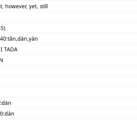
t, however, yet, still
5)
40:tǎn,dàn,yàn
I TADA
N
:dàn
10:dàn