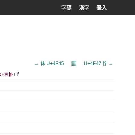
字碼
漢字
登入
𝄜
← 佅 U+4F45
U+4F47 佇 →
DF表格