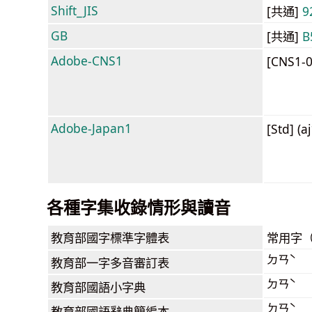
Shift_JIS
[共通]
9
GB
[共通]
B
Adobe-CNS1
[CNS1-
Adobe-Japan1
[Std] (a
各種字集收錄情形與讀音
教育部
國字標準字體表
常用字
ㄉㄢˋ
教育部
一字多音審訂表
ㄉㄢˋ
教育部
國語小字典
ㄉㄢˋ
教育部
國語辭典簡編本