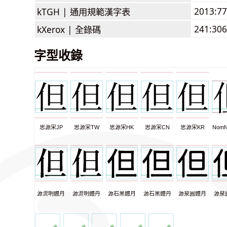
2013:7
kTGH |
通用規範漢字表
241:306
kXerox |
全錄碼
字型收錄
思源宋JP
思源宋TW
思源宋HK
思源宋CN
思源宋KR
NomN
源流明體月
源流明體丹
源石黑體月
源石黑體丹
源泉圓體月
源泉