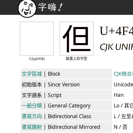
但
U+4F
CJK UN
GlyphWiki
裝置上的字型
文字區域
| Block
CJK統合表
初始版本
| Since Version
Unicod
Han
文字語系
| Script
一般分類
| General Category
Lo / 其它
書寫方向
| Bidirectional Class
L / 左
書寫鏡射
| Bidirectional Mirrored
N / 否