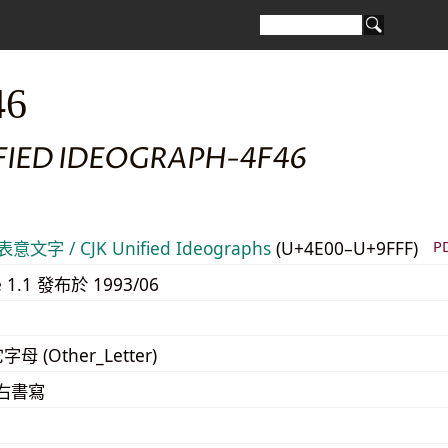
46
IFIED IDEOGRAPH-4F46
意文字 / CJK Unified Ideographs
(U+4E00–U+9FFF)
P
e 1.1 發布於 1993/06
字母 (Other_Letter)
至右書寫