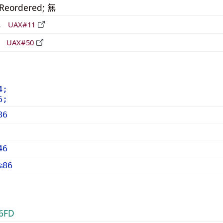
_Reordered; 無
形
UAX#11
立
UAX#50
4;
6;
86
46
%86
6FD