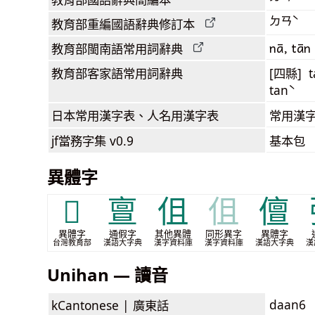
ㄉㄢˋ
教育部
重編國語辭典
修訂本
nā, tān
教育部閩南語
常用詞
辭典
教育部客家語
常用詞
辭典
[四縣] t
tanˋ
日本常用漢字表
、人名用漢字表
常用漢字
jf當務字集
v0.9
基本包
異體字
𠇙
亶
伹
伹
儃
異體字
通假字
其他異體
同形異字
異體字
台灣教育部
漢語大字典
漢字資料庫
漢字資料庫
漢語大字典
漢
Unihan — 讀音
daan6
kCantonese |
廣東話