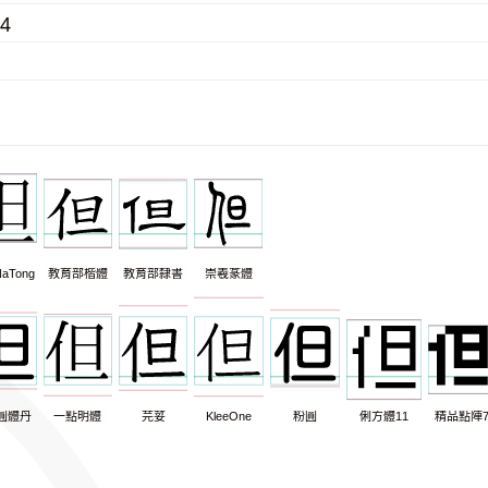
74
aTong
教育部楷體
教育部隸書
崇羲篆體
圓體丹
一點明體
芫荽
KleeOne
粉圓
俐方體11
精品點陣