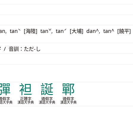
an, tanˋ [海陸] tanˇ, tanˊ [大埔] dan^, tan^ [饒平]
 / 音訓：ただ-し
彈
袒
誕
鄲
通假字
正體字
通假字
通假字
語大字典
漢語大字典
漢語大字典
漢語大字典