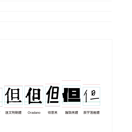
7
匯文明朝體
Oradano
得意黑
饅頭黑體
辰宇落雁體