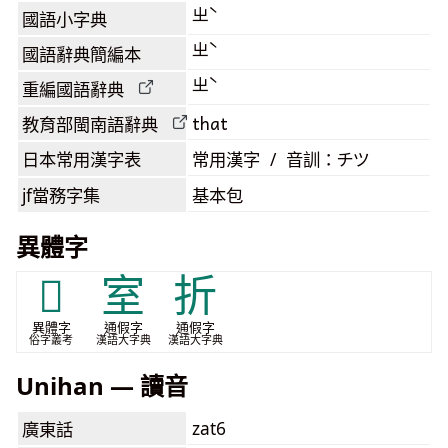
ㄓˋ
國語小字典
ㄓˋ
國語辭典簡編本
ㄓˋ
重編國語辭典
that
教育部閩南語
辭典
日本常用漢字表
常用漢字 / 音訓：チツ
jf當務字集
基本包
異體字
𦥏
室
折
異體字
通假字
通假字
俗字叢考
漢語大字典
漢語大字典
Unihan — 讀音
zat6
廣東話