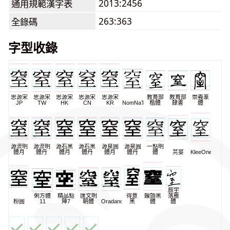
2013:2456
通用規範漢字表
263:363
全錄碼
字型收錄
思源宋
思源宋
思源宋
思源宋
思源宋
教育部
教育部
崇羲篆
JP
TW
HK
CN
KR
NomNaTong
楷體
隸書
體
源流明
源流明
源石黑
源石黑
源泉圓
源泉圓
一點明
體月
體丹
體月
體丹
體月
體丹
體
芫荽
KleeOne
辰宇
俐方體
精品點
匯文明
得意
饅頭黑
落雁
粉圓
11
陣7
朝體
Oradano
黑
體
體