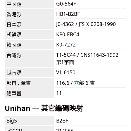
G0-564F
中國源
HB1-B2BF
香港源
J0-4362 / JIS X 0208-1990
日本源
KP0-EBC4
朝鮮源
K0-7272
韓國源
T1-5C44 / CNS11643-1992
台灣源
第1字面
V1-6150
越南源
部首 . 筆畫
116.6 /
⽳
部 6 畫
11
總筆畫
Unihan — 其它編碼映射
Big5
B2BF
kCCCII
214F55