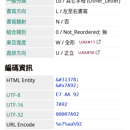
一般分類
Lo / 其它字母 (Other_Letter)
書寫方向
L / 左至右書寫
書寫鏡射
N / 否
組合類別
0 / Not_Reordered; 無
東亞寬度
W / 全形
UAX#11
直排方向
U / 正立
UAX#50
編碼資訊
HTML Entity
&#31378;
&#x7A92;
UTF-8
E7 AA 92
UTF-16
7A92
UTF-32
00007A92
URL Encode
%e7%aa%92