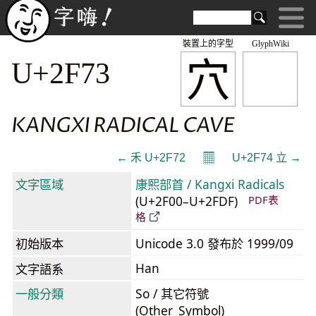
裝置上的字型
GlyphWiki
⽳
U+2F73
KANGXI RADICAL CAVE
𝄜
← ⽲ U+2F72
U+2F74 ⽴ →
文字區域
康熙部首 / Kangxi Radicals
(U+2F00–U+2FDF)
PDF表
格
初始版本
Unicode 3.0 發布於 1999/09
Han
文字語系
一般分類
So / 其它符號
(Other_Symbol)