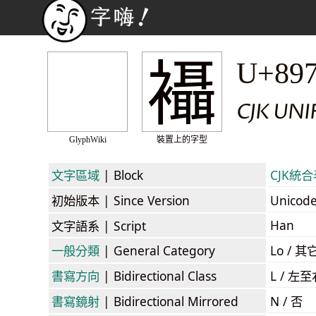
襵
U+89
CJK UNI
GlyphWiki
裝置上的字型
文字區域
| Block
CJK統合表
初始版本
| Since Version
Unicod
Han
文字語系
| Script
一般分類
| General Category
Lo / 其它
書寫方向
| Bidirectional Class
L / 左
書寫鏡射
| Bidirectional Mirrored
N / 否