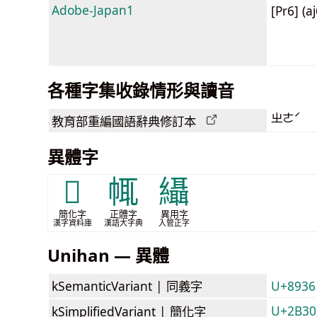
Adobe-Japan1
[Pr6] (a
各種字集收錄情形與讀音
ㄓㄜˊ
教育部
重編國語辭典
修訂本
異體字
𫌇
㡇
䌰
簡化字
正體字
異用字
漢字資料庫
漢語大字典
入管正字
Unihan — 異體
kSemanticVariant |
同義字
U+8936
U+2B307
kSimplifiedVariant |
簡化字