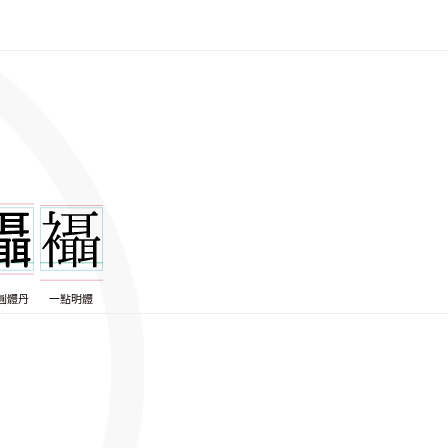
圓體丹
一點明體