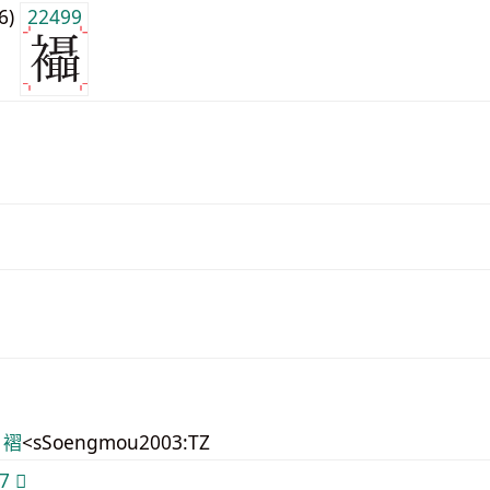
j6)
22499
 褶
<sSoengmou2003:TZ
 𫌇