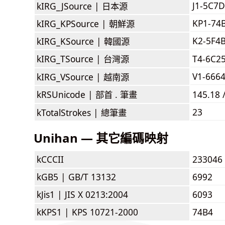
J1-5C7D
kIRG_JSource |
日本源
KP1-74
kIRG_KPSource |
朝鮮源
K2-5F4
kIRG_KSource |
韓國源
kIRG_TSource |
台灣源
T4-6C2
V1-666
kIRG_VSource |
越南源
kRSUnicode |
部首 . 筆畫
145.18 
23
kTotalStrokes |
總筆畫
Unihan — 其它編碼映射
kCCCII
233046
kGB5 |
GB/T 13132
6992
kJis1 |
JIS X 0213:2004
6093
kKPS1 |
KPS 10721-2000
74B4