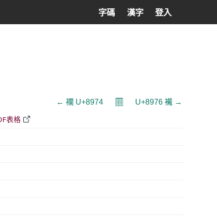
字碼
漢字
登入
𝄜
← 襴 U+8974
U+8976 襶 →
DF表格