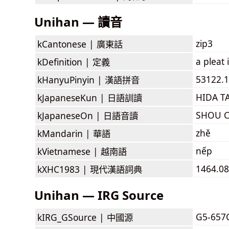
Unihan — 讀音
zip3
kCantonese |
廣東話
a pleat i
kDefinition |
定義
53122.1
kHanyuPinyin |
漢語拼音
HIDA T
kJapaneseKun |
日語訓讀
SHOU 
kJapaneseOn |
日語音讀
zhě
kMandarin |
華語
nếp
kVietnamese |
越南語
1464.08
kXHC1983 |
現代漢語詞典
Unihan — IRG Source
G5-657
kIRG_GSource |
中國源