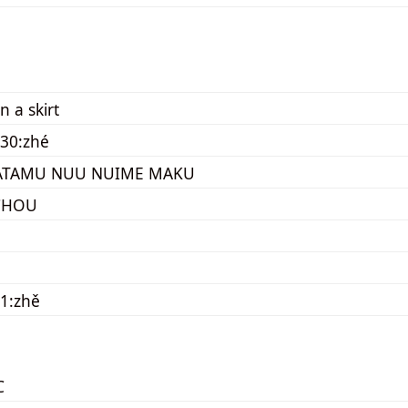
n a skirt
30:zhé
ATAMU NUU NUIME MAKU
CHOU
1:zhě
C