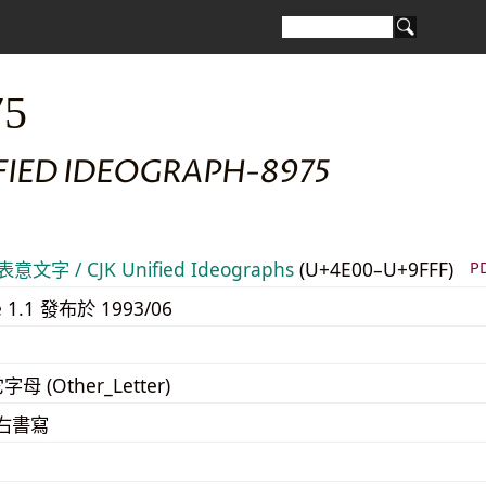
75
FIED IDEOGRAPH-8975
意文字 / CJK Unified Ideographs
(U+4E00–U+9FFF)
P
e 1.1 發布於 1993/06
字母 (Other_Letter)
至右書寫