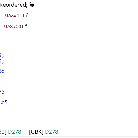
_Reordered; 無
形
UAX#11
立
UAX#50
9;
5;
B5
75
%b5
30]
D278
[GBK]
D278