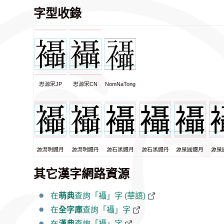
字型收錄
思源宋JP
思源宋CN
NomNaTong
源流明體月
源流明體丹
源石黑體月
源石黑體丹
源泉圓體月
源泉
其它漢字網路資源
在
萌典
查詢「襵」字 (華語)
在
全字庫
查詢「襵」字
在
漢典
查詢「襵」字