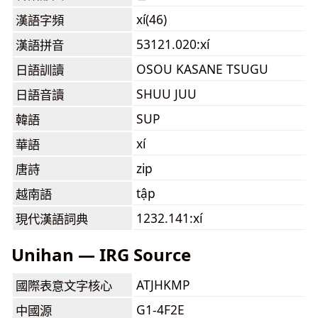
xí(46)
漢語字頻
53121.020:xí
漢語拼音
OSOU KASANE TSUGU
日語訓讀
SHUU JUU
日語音讀
SUP
韓語
xí
華語
zip
唐詩
tập
越南語
1232.141:xí
現代漢語詞典
Unihan — IRG Source
ATJHKMP
國際表意文字核心
G1-4F2E
中國源