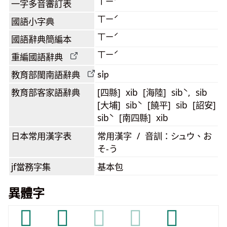
ㄒㄧˊ
一字多音審訂表
ㄒㄧˊ
國語小字典
ㄒㄧˊ
國語辭典簡編本
ㄒㄧˊ
重編國語辭典
si̍p
教育部閩南語
辭典
教育部客家語
辭典
[四縣] xib [海陸] sibˋ, sib
[大埔] sibˋ [饒平] sib [詔安]
sibˋ [南四縣] xib
日本常用漢字表
常用漢字 / 音訓：シュウ、お
そ-う
jf當務字集
基本包
異體字
𥫄
𧟛
𧟛
𧟛
𧟟