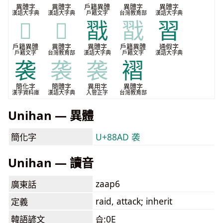
異體字
異體字
戶籍異體
異體字
異體字
漢語大字典
漢語大字典
戶籍文字
台灣教育部
漢語大字典
𧟟
𧟟
㦻
㦻
習
戶籍異體
異體字
異體字
戶籍異體
通假字
戶籍文字
台灣教育部
漢語大字典
戶籍文字
漢語大字典
袭
袭
袭
褶
簡化字
簡體字
異用字
異體字
漢字資料庫
漢語大字典
入管正字
台灣教育部
Unihan — 異體
簡化字
U+88AD 袭
Unihan — 讀音
zaap6
廣東話
raid, attack; inherit
定義
韓語諺文
습:0E