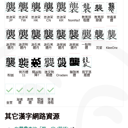
思源宋
思源宋
思源宋
思源宋
思源宋
教育部
教育部
崇羲篆
JP
TW
HK
CN
KR
NomNaTong
楷體
隸書
體
源流明
源流明
源石黑
源石黑
源泉圓
源泉圓
一點明
體月
體丹
體月
體丹
體月
體丹
體
芫荽
KleeOne
俐方體
精品點
匯文明
饅頭黑
辰宇落
粉圓
11
陣7
朝體
Oradano
體
雁體
凝書
激燃
蘭陽
李漢
金萱
體
體
明體
港楷
其它漢字網路資源