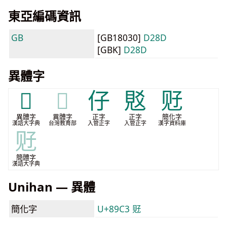
東亞編碼資訊
GB
[GB18030]
D28D
[GBK]
D28D
異體字
𧠐
𧠐
仔
覐
觃
異體字
異體字
正字
正字
簡化字
漢語大字典
台灣教育部
入管正字
入管正字
漢字資料庫
觃
簡體字
漢語大字典
Unihan — 異體
簡化字
U+89C3 觃