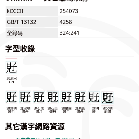
kCCCII
254073
GB/T 13132
4258
324:241
全錄碼
字型收錄
思源宋
CN
源流明
源流明
源石黑
源石黑
源泉圓
源泉圓
一點明
匯文明
體月
體丹
體月
體丹
體月
體丹
體
朝體
其它漢字網路資源