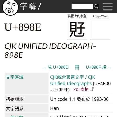
裝置上的字型
GlyphWiki
覎
U+898E
CJK UNIFIED IDEOGRAPH-
898E
𝄜
← 覍 U+898D
U+898F 規 →
文字區域
CJK統合表意文字 / CJK
Unified Ideographs
(U+4E00
–U+9FFF)
PDF表格
初始版本
Unicode 1.1 發布於 1993/06
Han
文字語系