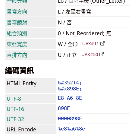
一般分類
Lo / 其它字母 (Other_Letter)
書寫方向
L / 左至右書寫
書寫鏡射
N / 否
組合類別
0 / Not_Reordered; 無
東亞寬度
W / 全形
UAX#11
直排方向
U / 正立
UAX#50
編碼資訊
HTML Entity
&#35214;
&#x898E;
UTF-8
E8 A6 8E
UTF-16
898E
UTF-32
0000898E
URL Encode
%e8%a6%8e