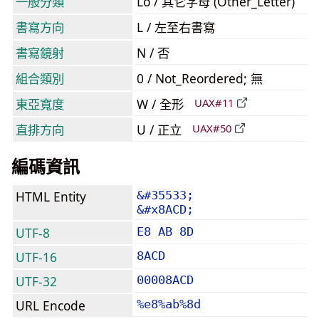
一般分類
Lo / 其它字母 (Other_Letter)
書寫方向
L / 左至右書寫
書寫鏡射
N / 否
組合類別
0 / Not_Reordered; 無
東亞寬度
W / 全形
UAX#11
直排方向
U / 正立
UAX#50
編碼資訊
HTML Entity
&#35533;
&#x8ACD;
UTF-8
E8 AB 8D
UTF-16
8ACD
UTF-32
00008ACD
URL Encode
%e8%ab%8d