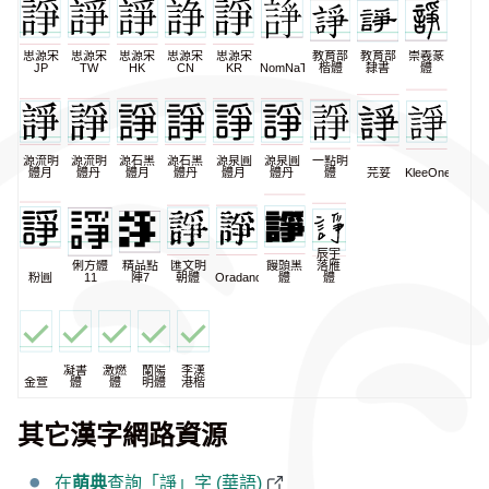
思源宋
思源宋
思源宋
思源宋
思源宋
教育部
教育部
崇羲篆
JP
TW
HK
CN
KR
NomNaTong
楷體
隸書
體
源流明
源流明
源石黑
源石黑
源泉圓
源泉圓
一點明
體月
體丹
體月
體丹
體月
體丹
體
芫荽
KleeOne
辰宇
俐方體
精品點
匯文明
饅頭黑
落雁
粉圓
11
陣7
朝體
Oradano
體
體
凝書
激燃
蘭陽
李漢
金萱
體
體
明體
港楷
其它漢字網路資源
在
萌典
查詢「諍」字 (華語)