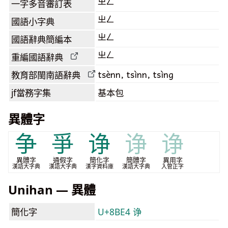
ㄓㄥ
一字多音審訂表
ㄓㄥ
國語小字典
ㄓㄥ
國語辭典簡編本
ㄓㄥ
重編國語辭典
tsènn, tsìnn, tsìng
教育部閩南語
辭典
jf當務字集
基本包
異體字
争
爭
诤
诤
诤
異體字
通假字
簡化字
簡體字
異用字
漢語大字典
漢語大字典
漢字資料庫
漢語大字典
入管正字
Unihan — 異體
簡化字
U+8BE4 诤