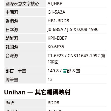
ATJHKP
國際表意文字核心
G1-5A3A
中國源
HB1-BDD8
香港源
J0-6B5A / JIS X 0208-1990
日本源
KP0-EBE7
朝鮮源
K0-6E35
韓國源
台灣源
T1-6F23 / CNS11643-1992 第
1字面
部首 . 筆畫
149.8 /
⾔
部 8 畫
13
總筆畫
Unihan — 其它編碼映射
Big5
BDD8