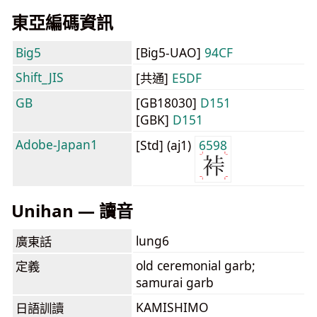
東亞編碼資訊
Big5
[Big5-UAO]
94CF
Shift_JIS
[共通]
E5DF
GB
[GB18030]
D151
[GBK]
D151
Adobe-Japan1
[Std] (aj1)
6598
Unihan — 讀音
lung6
廣東話
old ceremonial garb;
定義
samurai garb
KAMISHIMO
日語訓讀