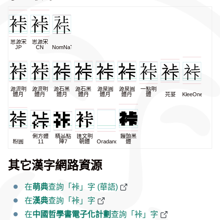
思源宋
思源宋
JP
CN
NomNaTong
源流明
源流明
源石黑
源石黑
源泉圓
源泉圓
一點明
體月
體丹
體月
體丹
體月
體丹
體
芫荽
KleeOne
俐方體
精品點
匯文明
饅頭黑
粉圓
11
陣7
朝體
Oradano
體
其它漢字網路資源
在
萌典
查詢「裃」字 (華語)
在
漢典
查詢「裃」字
在
中國哲學書電子化計劃
查詢「裃」字