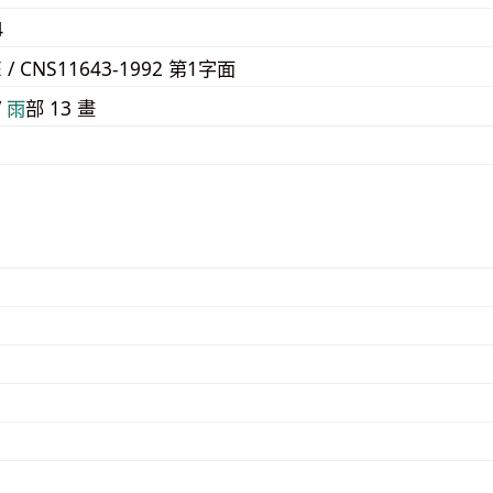
4
E / CNS11643-1992 第1字面
/
⾬
部 13 畫