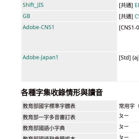
Shift_JIS
[共通]
E
GB
[共通]
C
Adobe-CNS1
[CNS1-
Adobe-Japan1
[Std] (a
各種字集收錄情形與讀音
教育部
國字標準字體表
常用字
ㄆㄧ
教育部
一字多音審訂表
ㄆㄧ
教育部
國語小字典
ㄆㄧ
教育部
國語辭典簡編本