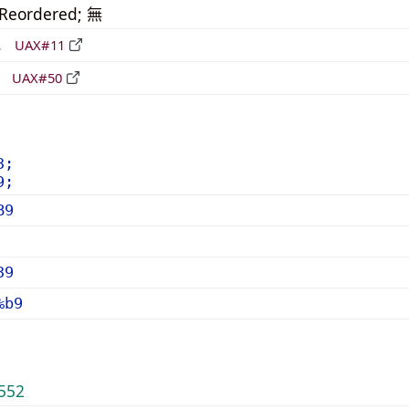
_Reordered; 無
形
UAX#11
立
UAX#50
3;
9;
B9
39
%b9
552