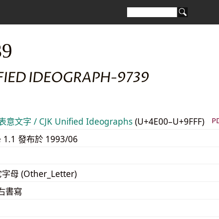
39
FIED IDEOGRAPH-9739
意文字 / CJK Unified Ideographs
(U+4E00–U+9FFF)
P
e 1.1 發布於 1993/06
字母 (Other_Letter)
至右書寫