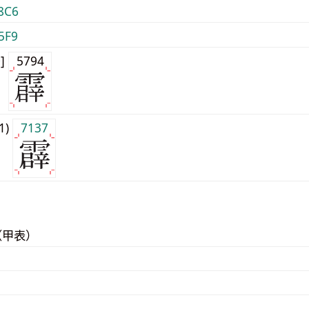
8C6
5F9
0]
5794
j1)
7137
（甲表）