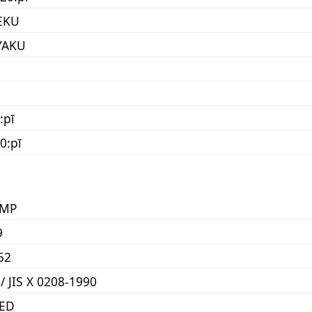
EKU
YAKU
:pī
0:pī
KMP
9
52
 / JIS X 0208-1990
ED