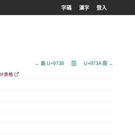
字碼
漢字
登入
𝄜
← 霸 U+9738
U+973A 霺 →
DF表格