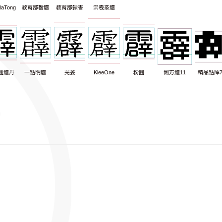
aTong
教育部楷體
教育部隸書
崇羲篆體
圓體丹
一點明體
芫荽
KleeOne
粉圓
俐方體11
精品點陣