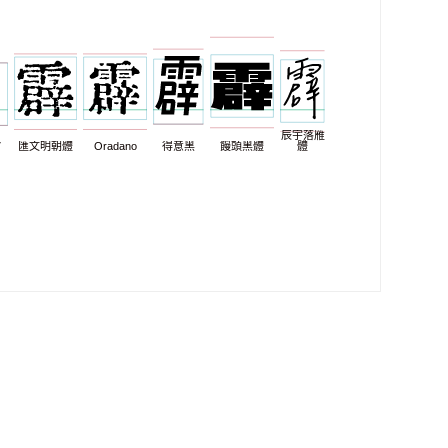
辰宇落雁
7
匯文明朝體
Oradano
得意黑
饅頭黑體
體