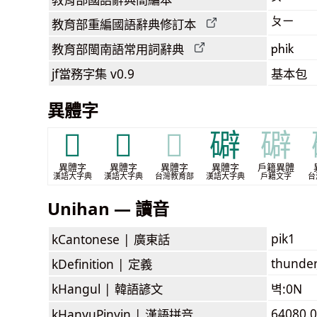
ㄆㄧ
教育部
重編國語辭典
修訂本
phik
教育部閩南語
常用詞
辭典
jf當務字集
v0.9
基本包
異體字
𥒂
𥗲
𥗲
礔
礔
異體字
異體字
異體字
異體字
戶籍異體
漢語大字典
漢語大字典
台灣教育部
漢語大字典
戶籍文字
台
Unihan — 讀音
pik1
kCantonese |
廣東話
thunder
kDefinition |
定義
kHangul |
韓語諺文
벽:0N
64080.0
kHanyuPinyin |
漢語拼音