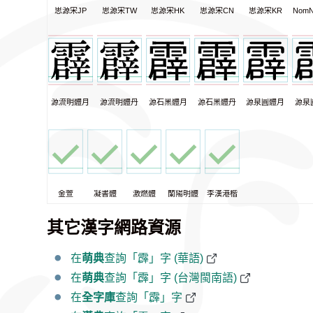
思源宋JP
思源宋TW
思源宋HK
思源宋CN
思源宋KR
NomN
源流明體月
源流明體丹
源石黑體月
源石黑體丹
源泉圓體月
源泉
金萱
凝書體
激燃體
蘭陽明體
李漢港楷
其它漢字網路資源
在
萌典
查詢「霹」字 (華語)
在
萌典
查詢「霹」字 (台灣閩南語)
在
全字庫
查詢「霹」字