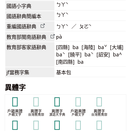
ㄅㄚˋ
國語小字典
ㄅㄚˋ
國語辭典簡編本
重編國語辭典
ㄅㄚˋ ／ ㄆㄛˋ
pà
教育部閩南語
辭典
教育部客家語
辭典
[四縣] ba [海陸] baˇ [大埔]
baˋ [饒平] baˋ [詔安] ba^
[南四縣] ba
jf當務字集
基本包
異體字
𣍸
𣍸
𧈉
𧈉
𧈉
戶籍異體
異體字
異體字
戶籍異體
異體字
戶籍文字
台灣教育部
漢語大字典
戶籍文字
台灣教育部
𧟲
𧟲
𧟳
𧟳
𧟳