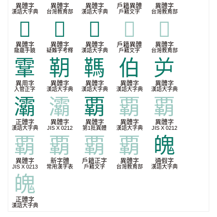
異體字
異體字
異體字
戶籍異體
異體字
漢語大字典
台灣教育部
漢語大字典
戶籍文字
台灣教育部
𧠄
𩃴
𩄤
𩄤
𩄤
異體字
異體字
異體字
戶籍異體
異體字
龍龕手鏡
疑難字考釋
漢語大字典
戶籍文字
台灣教育部
䨣
䩗
䩻
伯
屰
異用字
異體字
異體字
異體字
異體字
入管正字
漢語大字典
漢語大字典
漢語大字典
漢語大字典
灞
灞
覇
覇
覇
正體字
異體字
異體字
異體字
異體字
漢語大字典
JIS X 0212
第1批異體
漢語大字典
JIS X 0212
覇
覇
覇
覇
魄
異體字
新字體
戶籍正字
異體字
通假字
JIS X 0213
常用漢字表
戶籍文字
台灣教育部
漢語大字典
魄
正體字
漢語大字典