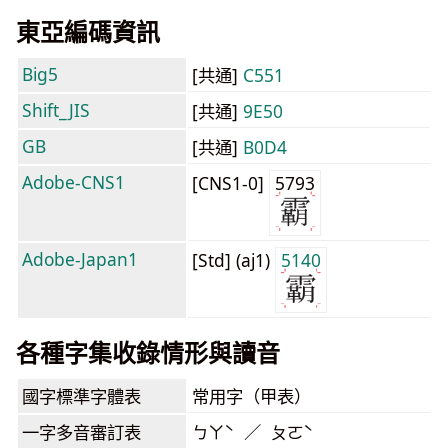
東亞編碼資訊
Big5
[共通]
C551
Shift_JIS
[共通]
9E50
GB
[共通]
B0D4
Adobe-CNS1
[CNS1-0]
5793
Adobe-Japan1
[Std] (aj1)
5140
各種字集收錄情形與讀音
國字標準字體表
常用字（甲表）
一字多音審訂表
ㄅㄚˋ ／ ㄆㄛˋ