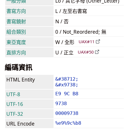
一般分類
Lo / 其它字母 (Other_Letter)
書寫方向
L / 左至右書寫
書寫鏡射
N / 否
組合類別
0 / Not_Reordered; 無
東亞寬度
W / 全形
UAX#11
直排方向
U / 正立
UAX#50
編碼資訊
HTML Entity
&#38712;
&#x9738;
UTF-8
E9 9C B8
UTF-16
9738
UTF-32
00009738
URL Encode
%e9%9c%b8