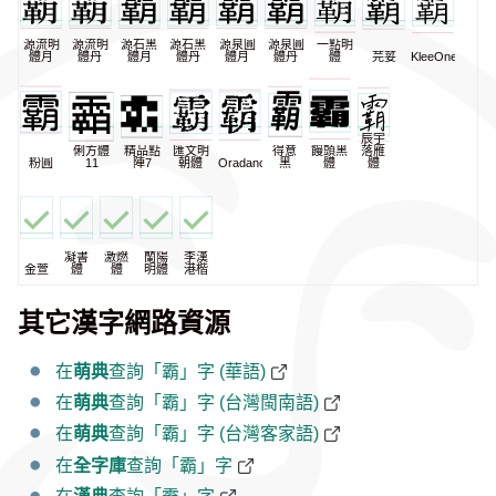
源流明
源流明
源石黑
源石黑
源泉圓
源泉圓
一點明
體月
體丹
體月
體丹
體月
體丹
體
芫荽
KleeOne
辰宇
俐方體
精品點
匯文明
得意
饅頭黑
落雁
粉圓
11
陣7
朝體
Oradano
黑
體
體
凝書
激燃
蘭陽
李漢
金萱
體
體
明體
港楷
其它漢字網路資源
在
萌典
查詢「霸」字 (華語)
在
萌典
查詢「霸」字 (台灣閩南語)
在
萌典
查詢「霸」字 (台灣客家語)
在
全字庫
查詢「霸」字