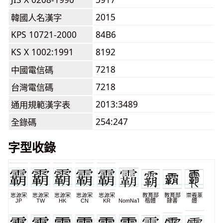
2015
韓國人名漢字
KPS 10721-2000
84B6
KS X 1002:1991
8192
7218
中國電信碼
7218
台灣電信碼
2013:3489
通用規範漢字表
254:247
全錄碼
字型收錄
思源宋
思源宋
思源宋
思源宋
思源宋
教育部
教育部
崇羲篆
JP
TW
HK
CN
KR
NomNaTong
楷體
隸書
體