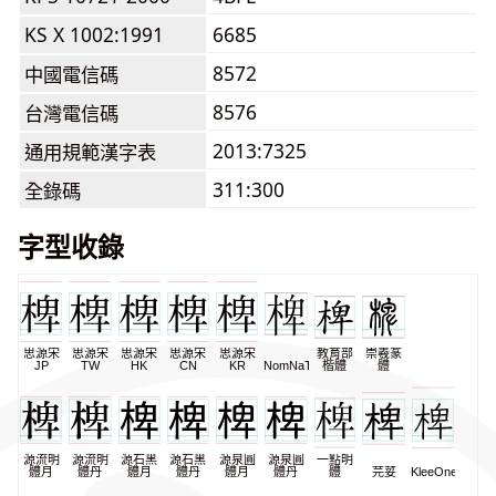
KS X 1002:1991
6685
8572
中國電信碼
8576
台灣電信碼
2013:7325
通用規範漢字表
311:300
全錄碼
字型收錄
思源宋
思源宋
思源宋
思源宋
思源宋
教育部
崇羲篆
JP
TW
HK
CN
KR
NomNaTong
楷體
體
源流明
源流明
源石黑
源石黑
源泉圓
源泉圓
一點明
體月
體丹
體月
體丹
體月
體丹
體
芫荽
KleeOne