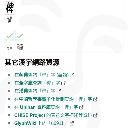
得意
黑
蘭陽
金萱
明體
其它漢字網路資源
在
萌典
查詢「椑」字 (華語)
在
全字庫
查詢「椑」字
在
漢典
查詢「椑」字
在
中國哲學書電子化計劃
查詢「椑」字
在
Unihan 資料庫
查詢「椑」字
CHISE Project
的表意文字描述等資料
GlyphWiki
上的「u6911」