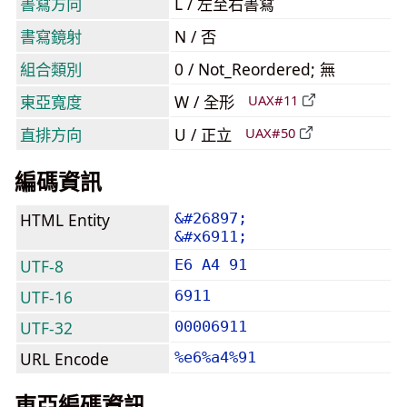
書寫方向
L / 左至右書寫
書寫鏡射
N / 否
組合類別
0 / Not_Reordered; 無
東亞寬度
W / 全形
UAX#11
直排方向
U / 正立
UAX#50
編碼資訊
HTML Entity
&#26897;
&#x6911;
UTF-8
E6 A4 91
UTF-16
6911
UTF-32
00006911
URL Encode
%e6%a4%91
東亞編碼資訊