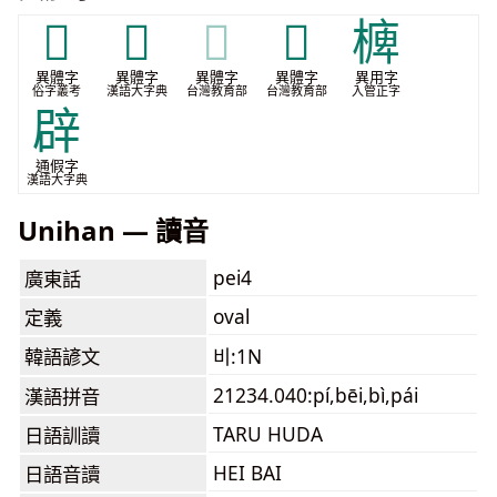
𢰘
𣔬
𣔬
𣝁
㯅
異體字
異體字
異體字
異體字
異用字
俗字叢考
漢語大字典
台灣教育部
台灣教育部
入管正字
辟
通假字
漢語大字典
Unihan — 讀音
pei4
廣東話
oval
定義
韓語諺文
비:1N
21234.040:pí,bēi,bì,pái
漢語拼音
TARU HUDA
日語訓讀
HEI BAI
日語音讀