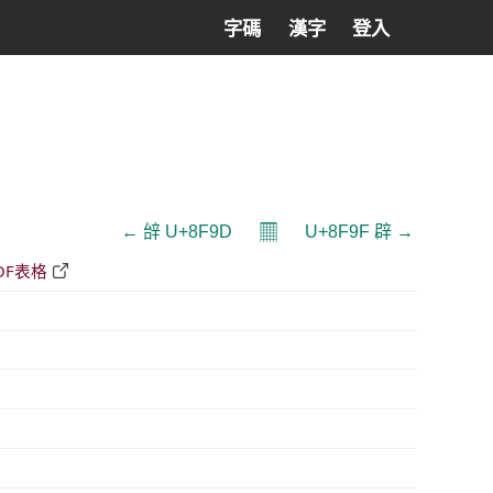
字碼
漢字
登入
𝄜
← 辝 U+8F9D
U+8F9F 辟 →
DF表格