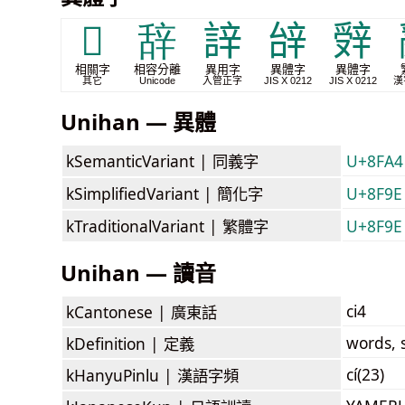
𮝼
辞
䛨
辝
辤
相關字
相容分離
異用字
異體字
異體字
其它
Unicode
入管正字
JIS X 0212
JIS X 0212
漢
Unihan — 異體
kSemanticVariant |
同義字
U+8FA4
kSimplifiedVariant |
簡化字
U+8F9E
kTraditionalVariant |
繁體字
U+8F9E
Unihan — 讀音
ci4
kCantonese |
廣東話
words, 
kDefinition |
定義
cí(23)
kHanyuPinlu |
漢語字頻