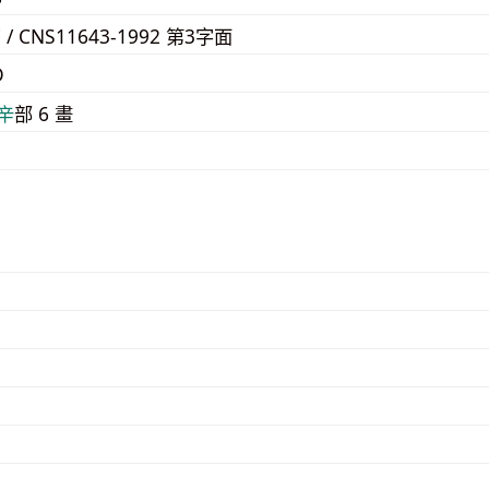
7 / CNS11643-1992 第3字面
D
⾟
部 6 畫