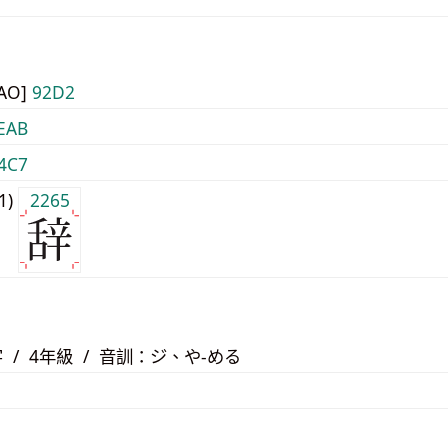
UAO]
92D2
EAB
4C7
j1)
2265
 / 4年級 / 音訓：ジ、や-める