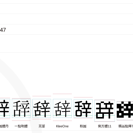
947
圓體丹
一點明體
芫荽
KleeOne
粉圓
俐方體11
精品點陣