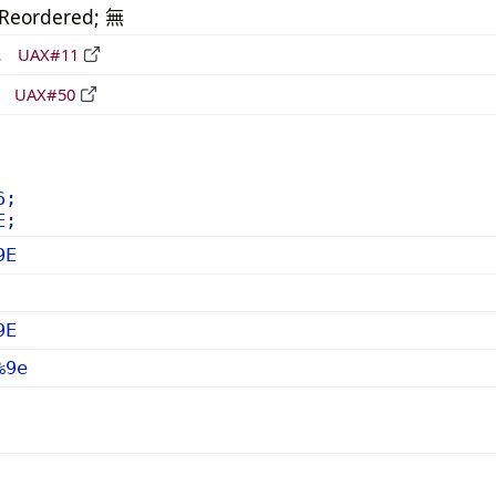
_Reordered; 無
形
UAX#11
立
UAX#50
6;
E;
9E
9E
%9e