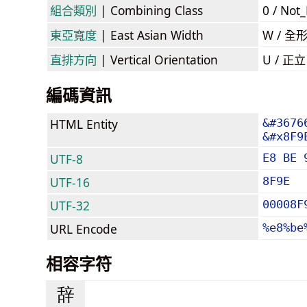
組合類別
| Combining Class
0 / Not
東亞寬度
| East Asian Width
W / 全
直排方向
| Vertical Orientation
U / 正
編碼資訊
HTML Entity
&#3676
&#x8F9
UTF-8
E8 BE 
UTF-16
8F9E
UTF-32
00008F
URL Encode
%e8%be
相容字符
辞