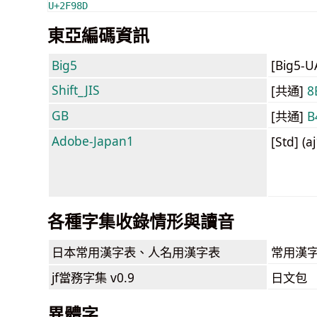
U+2F98D
東亞編碼資訊
Big5
[Big5-
Shift_JIS
[共通]
8
GB
[共通]
B
Adobe-Japan1
[Std] (a
各種字集收錄情形與讀音
日本常用漢字表
、人名用漢字表
常用漢字
jf當務字集
v0.9
日文包
異體字