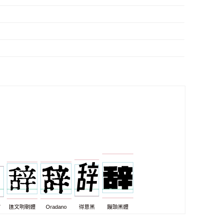
7
匯文明朝體
Oradano
得意黑
饅頭黑體