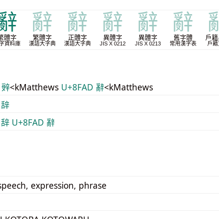
辭
辭
辭
辭
辭
辭
繁體字
繁體字
正體字
異體字
異體字
舊字體
戶籍
字資料庫
漢語大字典
漢語大字典
JIS X 0212
JIS X 0213
常用漢字表
戶籍
 辤
<kMatthews
U+8FAD 辭
<kMatthews
 辞
 辞
U+8FAD 辭
speech, expression, phrase