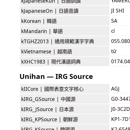
YAMER
kJapaneseKun |
日語訓讀
JI SHI
kJapaneseOn |
日語音讀
SA
kKorean |
韓語
cí
kMandarin |
華語
055.080
kTGHZ2013 |
通用規範漢字字典
từ
kVietnamese |
越南語
0174.04
kXHC1983 |
現代漢語詞典
Unihan — IRG Source
AGJ
kIICore |
國際表意文字核心
G0-344
kIRG_GSource |
中國源
J0-3C2D
kIRG_JSource |
日本源
KP1-7D
kIRG_KPSource |
朝鮮源
K2-654
kIRG_KSource |
韓國源