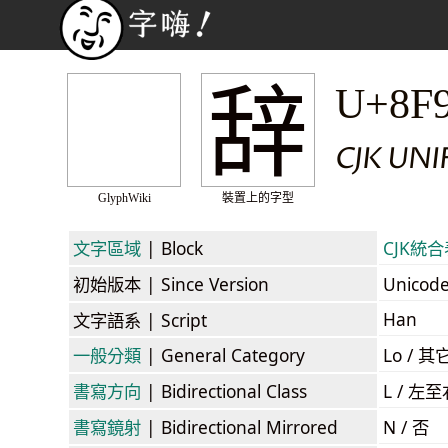
辞
U+8F
CJK UN
GlyphWiki
裝置上的字型
文字區域
| Block
CJK統合表
初始版本
| Since Version
Unicod
Han
文字語系
| Script
一般分類
| General Category
Lo / 其它
書寫方向
| Bidirectional Class
L / 左
書寫鏡射
| Bidirectional Mirrored
N / 否