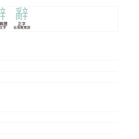
辭
辭
異體
正字
文字
台灣教育部