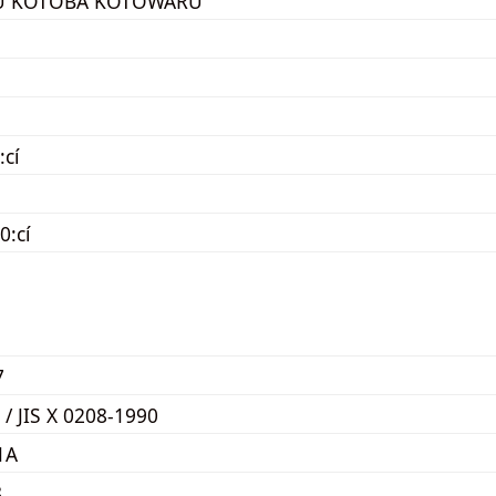
U KOTOBA KOTOWARU
:cí
0:cí
7
 / JIS X 0208-1990
1A
8