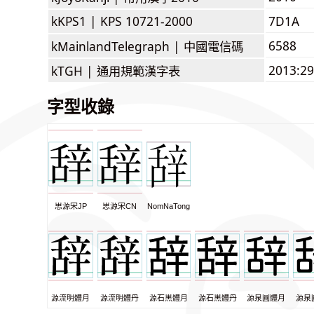
kKPS1 |
KPS 10721-2000
7D1A
6588
kMainlandTelegraph |
中國電信碼
2013:2
kTGH |
通用規範漢字表
字型收錄
思源宋JP
思源宋CN
NomNaTong
源流明體月
源流明體丹
源石黑體月
源石黑體丹
源泉圓體月
源泉