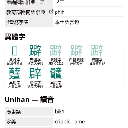
ㄅㄧˋ
重編國語辭典
phih
教育部閩南語
辭典
jf當務字集
本土語言包
異體字
𣦢
躃
躃
躃
躃
異體字
異體字
異體字
戶籍異體
異體字
台灣教育部
漢語大字典
JIS X 0212
戶籍文字
台灣教育部
躠
辟
鼊
異用字
通假字
異用字
入管正字
漢語大字典
入管正字
Unihan — 讀音
bik1
廣東話
cripple, lame
定義