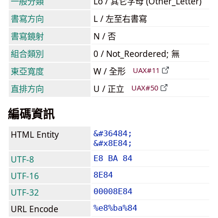
一般分類
Lo / 其它字母 (Other_Letter)
書寫方向
L / 左至右書寫
書寫鏡射
N / 否
組合類別
0 / Not_Reordered; 無
東亞寬度
W / 全形
UAX#11
直排方向
U / 正立
UAX#50
編碼資訊
HTML Entity
&#36484;
&#x8E84;
UTF-8
E8 BA 84
UTF-16
8E84
UTF-32
00008E84
URL Encode
%e8%ba%84