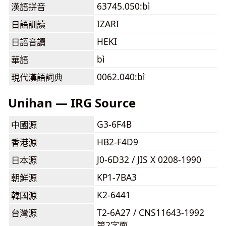
63745.050:bì
漢語拼音
IZARI
日語訓讀
HEKI
日語音讀
bì
華語
0062.040:bì
現代漢語詞典
Unihan — IRG Source
G3-6F4B
中國源
HB2-F4D9
香港源
J0-6D32 / JIS X 0208-1990
日本源
KP1-7BA3
朝鮮源
K2-6441
韓國源
T2-6A27 / CNS11643-1992
台灣源
第2字面