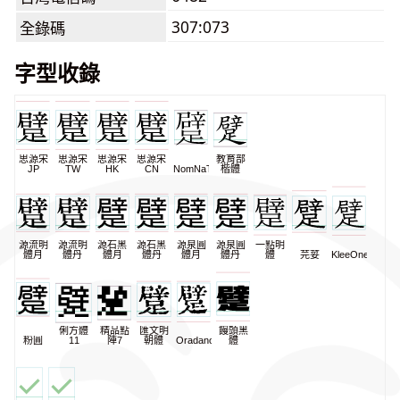
307:073
全錄碼
字型收錄
思源宋
思源宋
思源宋
思源宋
教育部
JP
TW
HK
CN
NomNaTong
楷體
源流明
源流明
源石黑
源石黑
源泉圓
源泉圓
一點明
體月
體丹
體月
體丹
體月
體丹
體
芫荽
KleeOne
俐方體
精品點
匯文明
饅頭黑
粉圓
11
陣7
朝體
Oradano
體