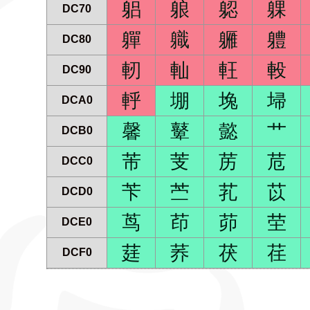
躳
躴
躵
躶
DC70
軃
軄
軅
軆
DC80
軔
軕
軖
軗
DC90
軤
堋
堍
埽
DCA0
馨
鼙
懿
艹
DCB0
芾
芰
苈
苊
DCC0
苄
苎
芤
苡
DCD0
茑
茚
茆
茔
DCE0
莛
荞
茯
荏
DCF0