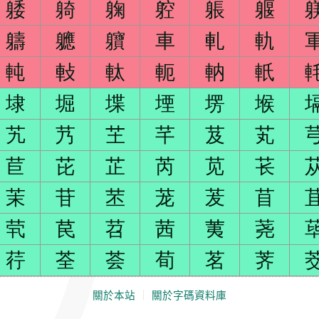
躷
躸
躹
躻
躼
躽
軇
軈
軉
車
軋
軌
軘
軙
軚
軛
軜
軝
埭
堀
堞
堙
塄
堠
艽
艿
芏
芊
芨
芄
苣
芘
芷
芮
苋
苌
茉
苷
苤
茏
茇
苜
茕
苠
苕
茜
荑
荛
荇
荃
荟
荀
茗
荠
關於本站
｜
關於字碼資料庫