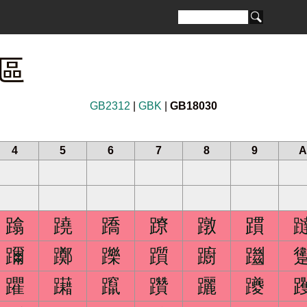
 區
GB2312
|
GBK
|
GB18030
4
5
6
7
8
9
A
蹹
蹺
蹻
蹽
蹾
躀
躎
躑
躒
躓
躕
躖
躣
躤
躥
躦
躧
躨