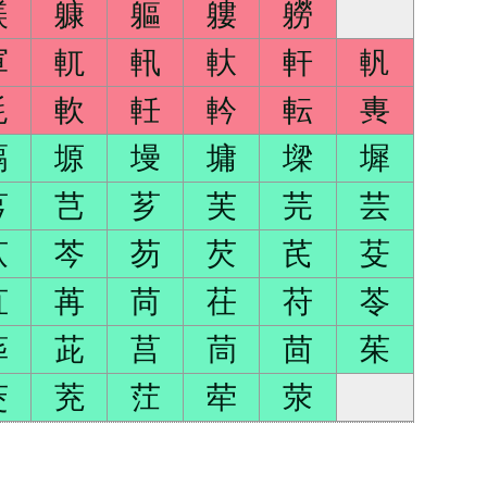
躾
躿
軀
軁
軂
軍
軏
軐
軑
軒
軓
軞
軟
軠
軡
転
軣
塥
塬
墁
墉
墚
墀
芎
芑
芗
芙
芫
芸
苁
芩
芴
芡
芪
芟
苴
苒
苘
茌
苻
苓
荜
茈
莒
茼
茴
茱
茭
茺
茳
荦
荥