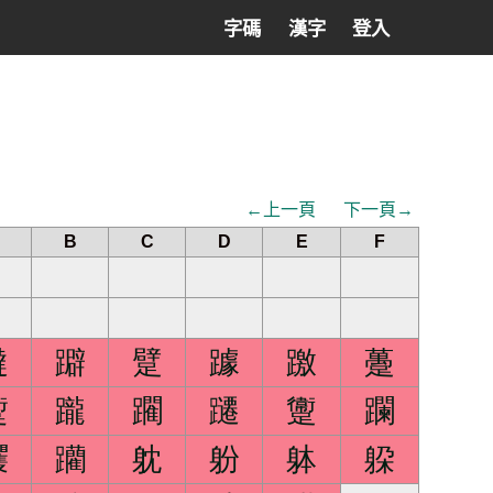
字碼
漢字
登入
←上一頁
下一頁→
B
C
D
E
F
躂
躃
躄
躆
躈
躉
躗
躘
躙
躚
躛
躝
躩
躪
躭
躮
躰
躱