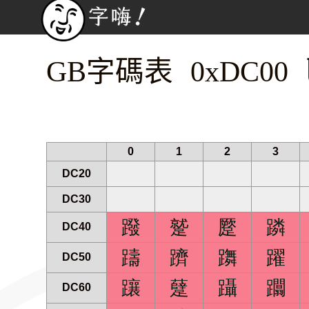
GB字碼表 0xDC00
0
1
2
3
DC20
DC30
蹳
蹵
蹷
蹸
DC40
躊
躋
躌
躍
DC50
躟
躠
躡
躢
DC60