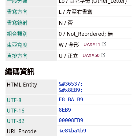
一般分類
Lo / 其它字母 (Other_Letter)
書寫方向
L / 左至右書寫
書寫鏡射
N / 否
組合類別
0 / Not_Reordered; 無
東亞寬度
W / 全形
UAX#11
直排方向
U / 正立
UAX#50
編碼資訊
HTML Entity
&#36537;
&#x8EB9;
UTF-8
E8 BA B9
UTF-16
8EB9
UTF-32
00008EB9
URL Encode
%e8%ba%b9