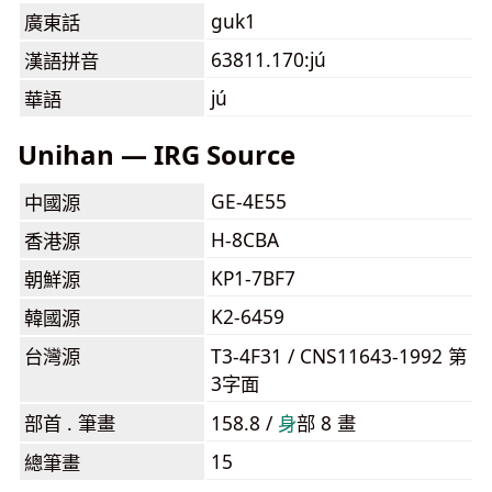
guk1
廣東話
63811.170:jú
漢語拼音
jú
華語
Unihan — IRG Source
GE-4E55
中國源
H-8CBA
香港源
KP1-7BF7
朝鮮源
K2-6459
韓國源
台灣源
T3-4F31 / CNS11643-1992 第
3字面
部首 . 筆畫
158.8 /
⾝
部 8 畫
15
總筆畫