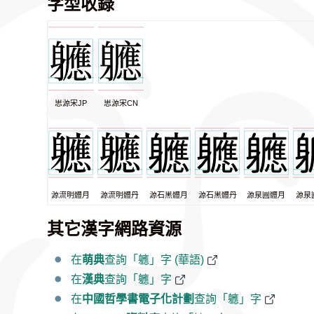
字型收錄
思源宋JP
思源宋CN
源流明體月
源流明體丹
源石黑體月
源石黑體丹
源泉圓體月
源泉
其它漢字網路資源
在
萌典
查詢「軈」字 (華語)
在
漢典
查詢「軈」字
在
中國哲學書電子化計劃
查詢「軈」字