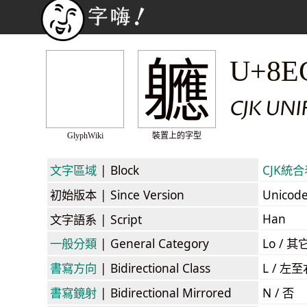
軈
U+8E
CJK UN
GlyphWiki
裝置上的字型
文字區域
| Block
CJK統合表
初始版本
| Since Version
Unicod
Han
文字語系
| Script
一般分類
| General Category
Lo / 其它
書寫方向
| Bidirectional Class
L / 左
書寫鏡射
| Bidirectional Mirrored
N / 否