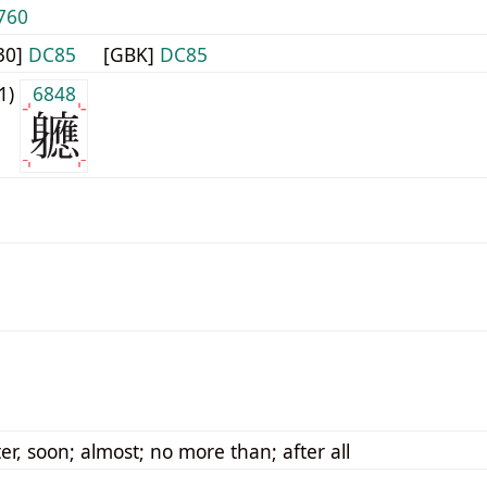
760
30]
DC85
[GBK]
DC85
j1)
6848
er, soon; almost; no more than; after all