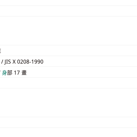
E
 / JIS X 0208-1990
/
⾝
部 17 畫