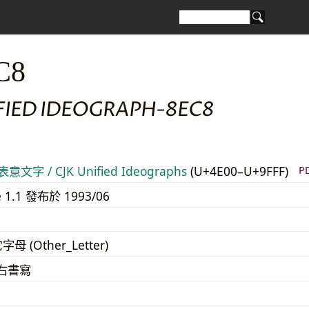
C8
IFIED IDEOGRAPH-8EC8
意文字 / CJK Unified Ideographs
(U+4E00–U+9FFF)
P
e 1.1 發布於 1993/06
字母 (Other_Letter)
至右書寫