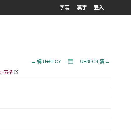
字碼
漢字
登入
𝄜
← 軇 U+8EC7
U+8EC9 軉 →
DF表格