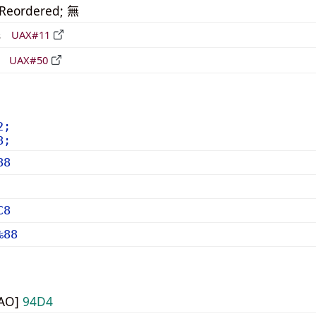
_Reordered; 無
形
UAX#11
立
UAX#50
2;
8;
88
C8
%88
UAO]
94D4