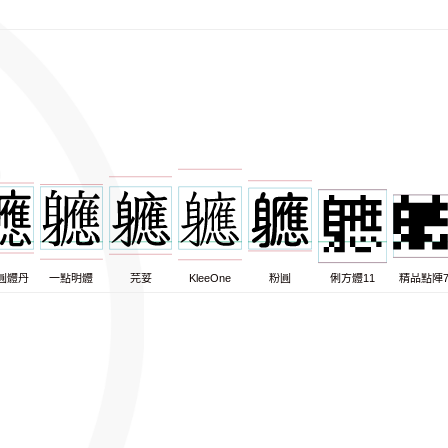
圓體丹
一點明體
芫荽
KleeOne
粉圓
俐方體11
精品點陣