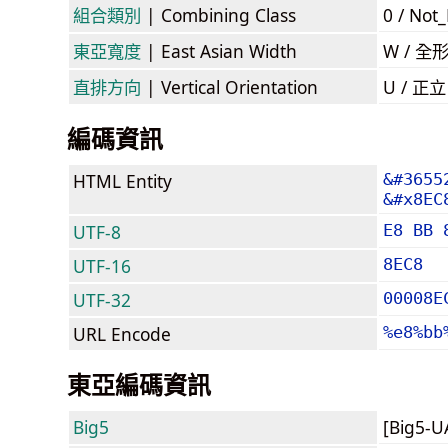
組合類別
| Combining Class
0 / Not
東亞寬度
| East Asian Width
W / 全
直排方向
| Vertical Orientation
U / 正
編碼資訊
HTML Entity
&#3655
&#x8EC
UTF-8
E8 BB 
UTF-16
8EC8
UTF-32
00008E
URL Encode
%e8%bb
東亞編碼資訊
Big5
[Big5-