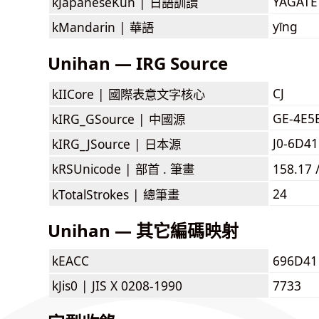
YAGATE
kJapaneseKun |
日語訓讀
yīng
kMandarin |
華語
Unihan — IRG Source
CJ
kIICore |
國際表意文字核心
GE-4E5
kIRG_GSource |
中國源
J0-6D41
kIRG_JSource |
日本源
kRSUnicode |
部首 . 筆畫
158.17 
24
kTotalStrokes |
總筆畫
Unihan — 其它編碼映射
kEACC
696D41
kJis0 |
JIS X 0208-1990
7733