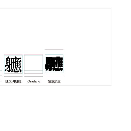
7
匯文明朝體
Oradano
饅頭黑體