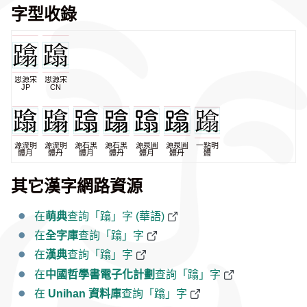
字型收錄
思源宋
思源宋
JP
CN
源流明
源流明
源石黑
源石黑
源泉圓
源泉圓
一點明
體月
體丹
體月
體丹
體月
體丹
體
其它漢字網路資源
在
萌典
查詢「蹹」字 (華語)
在
全字庫
查詢「蹹」字
在
漢典
查詢「蹹」字
在
中國哲學書電子化計劃
查詢「蹹」字
在
Unihan 資料庫
查詢「蹹」字