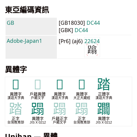
東亞編碼資訊
GB
[GB18030]
DC44
[GBK]
DC44
Adobe-Japan1
[Pr6] (aj6)
22624
異體字
𨀡
𨀡
𨆚
𰸡
踏
異體字
戶籍異體
異體字
異體字
正體字
漢語大字典
戶籍文字
漢語大字典
大正大藏經
漢語大字典
踏
蹋
蹋
蹋
躢
正字
異體字
戶籍正字
正字
異體字
台灣教育部
JIS X 0212
戶籍文字
台灣教育部
JIS X 0212
Unihan — 異體