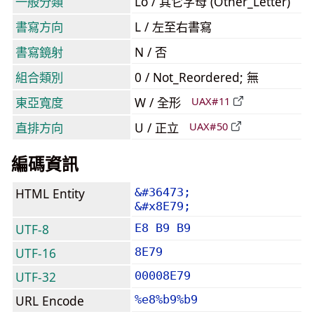
一般分類
Lo / 其它字母 (Other_Letter)
書寫方向
L / 左至右書寫
書寫鏡射
N / 否
組合類別
0 / Not_Reordered; 無
東亞寬度
W / 全形
UAX#11
直排方向
U / 正立
UAX#50
編碼資訊
HTML Entity
&#36473;
&#x8E79;
UTF-8
E8 B9 B9
UTF-16
8E79
UTF-32
00008E79
URL Encode
%e8%b9%b9