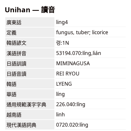
Unihan — 讀音
ling4
廣東話
fungus, tuber; licorice
定義
韓語諺文
령:1N
53194.070:líng,lián
漢語拼音
MIMINAGUSA
日語訓讀
REI RYOU
日語音讀
LYENG
韓語
líng
華語
226.040:líng
通用規範漢字字典
linh
越南語
0720.020:líng
現代漢語詞典