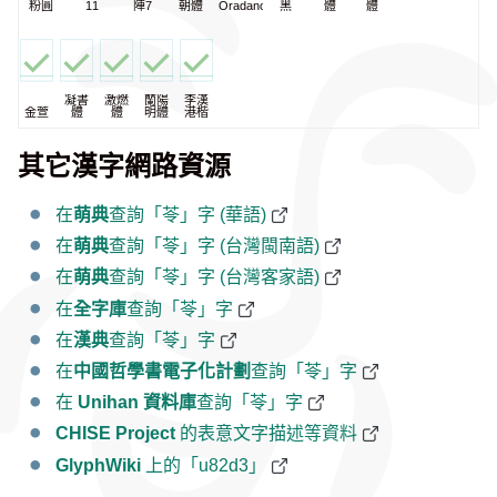
粉圓
11
陣7
朝體
Oradano
黑
體
體
凝書
激燃
蘭陽
李漢
金萱
體
體
明體
港楷
其它漢字網路資源
在
萌典
查詢「苓」字 (華語)
在
萌典
查詢「苓」字 (台灣閩南語)
在
萌典
查詢「苓」字 (台灣客家語)
在
全字庫
查詢「苓」字
在
漢典
查詢「苓」字
在
中國哲學書電子化計劃
查詢「苓」字
在
Unihan 資料庫
查詢「苓」字
CHISE Project
的表意文字描述等資料
GlyphWiki
上的「u82d3」