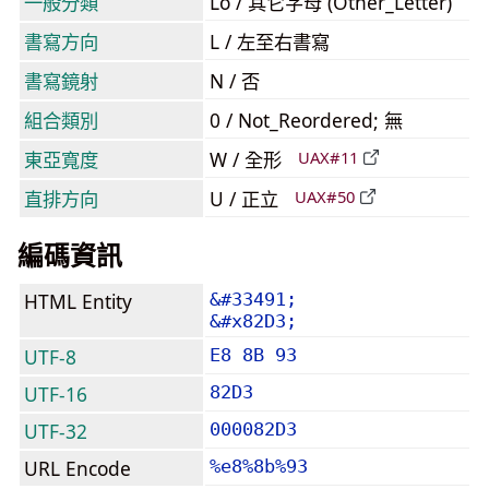
一般分類
Lo / 其它字母 (Other_Letter)
書寫方向
L / 左至右書寫
書寫鏡射
N / 否
組合類別
0 / Not_Reordered; 無
東亞寬度
W / 全形
UAX#11
直排方向
U / 正立
UAX#50
編碼資訊
HTML Entity
&#33491;
&#x82D3;
UTF-8
E8 8B 93
UTF-16
82D3
UTF-32
000082D3
URL Encode
%e8%8b%93