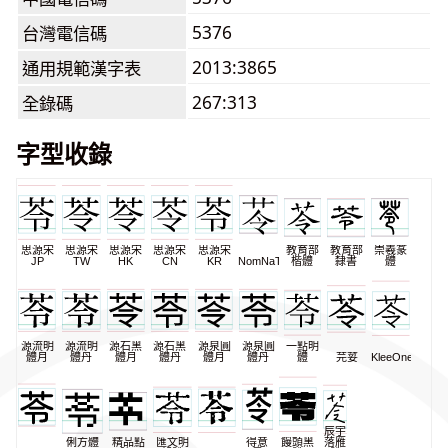
5376
台灣電信碼
2013:3865
通用規範漢字表
267:313
全錄碼
字型收錄
思源宋
思源宋
思源宋
思源宋
思源宋
教育部
教育部
崇羲篆
JP
TW
HK
CN
KR
NomNaTong
楷體
隸書
體
源流明
源流明
源石黑
源石黑
源泉圓
源泉圓
一點明
體月
體丹
體月
體丹
體月
體丹
體
芫荽
KleeOne
辰宇
俐方體
精品點
匯文明
得意
饅頭黑
落雁