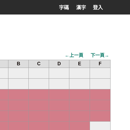
字碼
漢字
登入
←上一頁
下一頁→
B
C
D
E
F