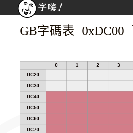
GB字碼表 0xDC00
0
1
2
3
DC20
DC30
DC40
DC50
DC60
DC70