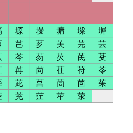
塥
塬
墁
墉
墚
墀
芎
芑
芗
芙
芫
芸
苁
芩
芴
芡
芪
芟
苴
苒
苘
茌
苻
苓
荜
茈
莒
茼
茴
茱
茭
茺
茳
荦
荥