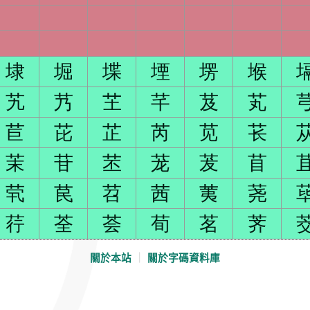
埭
堀
堞
堙
塄
堠
艽
艿
芏
芊
芨
芄
苣
芘
芷
芮
苋
苌
茉
苷
苤
茏
茇
苜
茕
苠
苕
茜
荑
荛
荇
荃
荟
荀
茗
荠
關於本站
｜
關於字碼資料庫