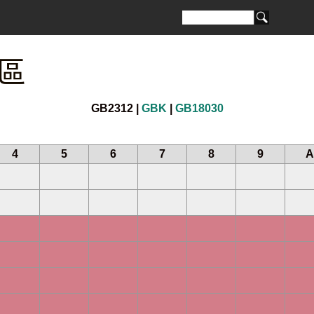
 區
GB2312 |
GBK
|
GB18030
4
5
6
7
8
9
A