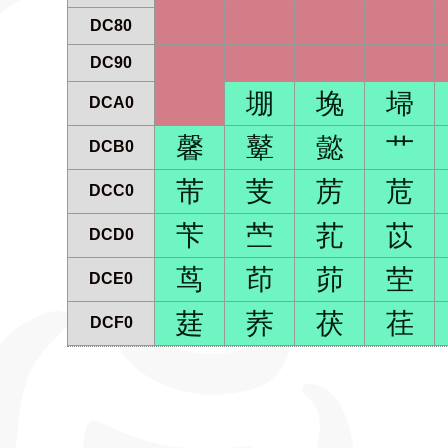
DC80
DC90
堋
堍
埽
DCA0
馨
鼙
懿
艹
DCB0
芾
芰
苈
苊
DCC0
苄
苎
芤
苡
DCD0
茑
茚
茆
茔
DCE0
莛
荞
茯
荏
DCF0