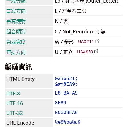
一般分類
Lo / 其它字母 (Other_Letter)
書寫方向
L / 左至右書寫
書寫鏡射
N / 否
組合類別
0 / Not_Reordered; 無
東亞寬度
W / 全形
UAX#11
直排方向
U / 正立
UAX#50
編碼資訊
HTML Entity
&#36521;
&#x8EA9;
UTF-8
E8 BA A9
UTF-16
8EA9
UTF-32
00008EA9
URL Encode
%e8%ba%a9