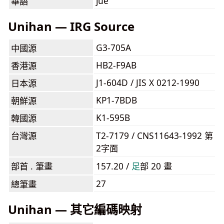
jué
華語
Unihan — IRG Source
G3-705A
中國源
HB2-F9AB
香港源
J1-604D / JIS X 0212-1990
日本源
KP1-7BDB
朝鮮源
K1-595B
韓國源
台灣源
T2-7179 / CNS11643-1992 第
2字面
部首 . 筆畫
157.20 /
⾜
部 20 畫
27
總筆畫
Unihan — 其它編碼映射