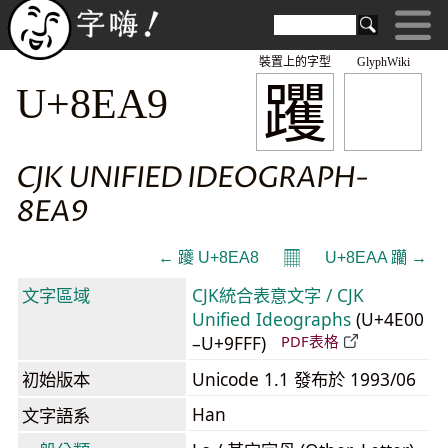
裝置上的字型
GlyphWiki
躩
U+8EA9
CJK UNIFIED IDEOGRAPH-
8EA9
𝄜
← 躨 U+8EA8
U+8EAA 躪 →
文字區域
CJK統合表意文字 / CJK
Unified Ideographs
(U+4E00
–U+9FFF)
PDF表格
初始版本
Unicode 1.1 發布於 1993/06
Han
文字語系