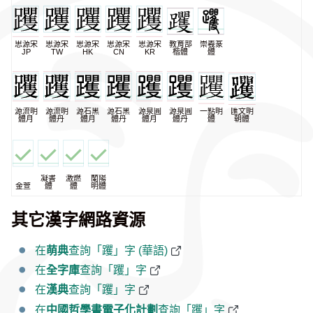
思源宋
思源宋
思源宋
思源宋
思源宋
教育部
崇羲篆
JP
TW
HK
CN
KR
楷體
體
源流明
源流明
源石黑
源石黑
源泉圓
源泉圓
一點明
匯文明
體月
體丹
體月
體丹
體月
體丹
體
朝體
凝書
激燃
蘭陽
金萱
體
體
明體
其它漢字網路資源
在
萌典
查詢「躩」字 (華語)
在
全字庫
查詢「躩」字
在
漢典
查詢「躩」字
在
中國哲學書電子化計劃
查詢「躩」字