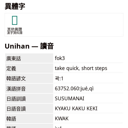
異體字
𨈍
其他異體
漢字資料庫
Unihan — 讀音
fok3
廣東話
take quick, short steps
定義
韓語諺文
곽:1
63752.060:jué,qì
漢語拼音
SUSUMANAI
日語訓讀
KYAKU KAKU KEKI
日語音讀
KWAK
韓語