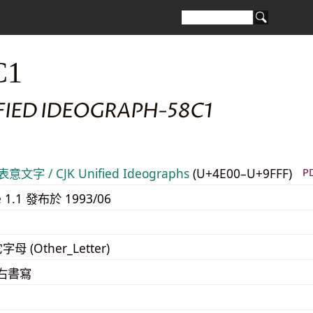
C1
FIED IDEOGRAPH-58C1
意文字 / CJK Unified Ideographs
(U+4E00–U+9FFF)
P
e 1.1 發布於 1993/06
字母 (Other_Letter)
至右書寫