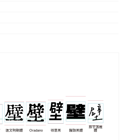
辰宇落雁
7
匯文明朝體
Oradano
得意黑
饅頭黑體
體