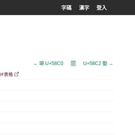
字碼
漢字
登入
𝄜
← 壀 U+58C0
U+58C2 壂 →
DF表格