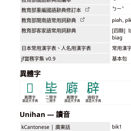
ㄅㄧˋ
教育部
重編國語辭典
修訂本
piah, pi
教育部閩南語
常用詞
辭典
教育部客家語
常用詞
辭典
[四縣] b
biag
日本常用漢字表
、人名用漢字表
常用漢字
jf當務字集
v0.9
基本包
異體字
𨐧
坒
廦
辟
異體字
二簡字
異體字
通假字
漢語大字典
二簡字
漢語大字典
漢語大字典
Unihan — 讀音
bik1
kCantonese |
廣東話