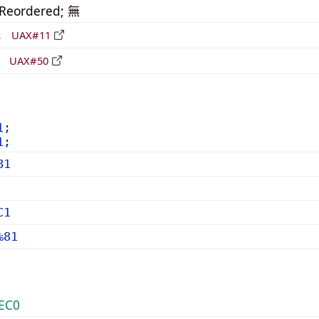
_Reordered; 無
形
UAX#11
立
UAX#50
1;
1;
81
C1
%81
EC0