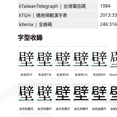
1084
kTaiwanTelegraph |
台灣電信碼
2013:3
kTGH |
通用規範漢字表
246:316
kXerox |
全錄碼
字型收錄
思源宋JP
思源宋TW
思源宋HK
思源宋CN
思源宋KR
NomN
源流明體月
源流明體丹
源石黑體月
源石黑體丹
源泉圓體月
源泉