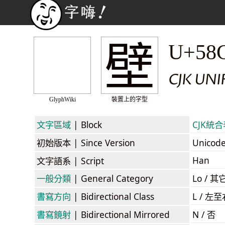
壁
U+58
CJK UNI
GlyphWiki
裝置上的字型
文字區域
| Block
CJK統合表
初始版本
| Since Version
Unicod
Han
文字語系
| Script
一般分類
| General Category
Lo / 其它
書寫方向
| Bidirectional Class
L / 左
書寫鏡射
| Bidirectional Mirrored
N / 否