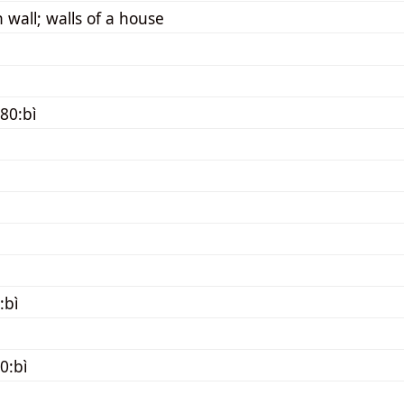
n wall; walls of a house
80:bì
:bì
0:bì