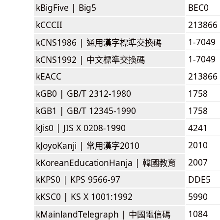
kBigFive |
Big5
BEC0
kCCCII
213866
1-7049
kCNS1986 |
通用漢字標準交換碼
1-7049
kCNS1992 |
中文標準交換碼
kEACC
213866
kGB0 |
GB/T 2312-1980
1758
kGB1 |
GB/T 12345-1990
1758
kJis0 |
JIS X 0208-1990
4241
2010
kJoyoKanji |
常用漢字2010
2007
kKoreanEducationHanja |
韓國教育
kKPS0 |
KPS 9566-97
DDE5
kKSC0 |
KS X 1001:1992
5990
1084
kMainlandTelegraph |
中國電信碼