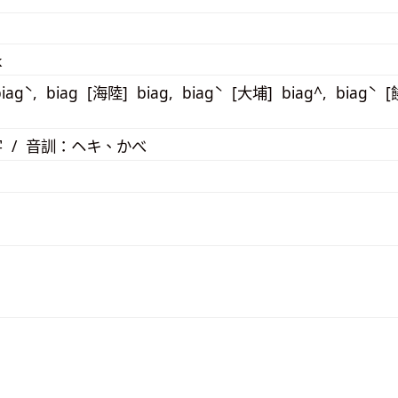
k
iagˋ, biag [海陸] biag, biagˋ [大埔] biag^, biagˋ 
 / 音訓：ヘキ、かべ