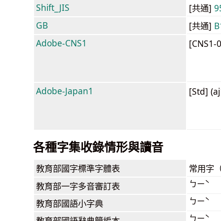
Shift_JIS
[共通]
9
GB
[共通]
B
Adobe-CNS1
[CNS1-
Adobe-Japan1
[Std] (a
各種字集收錄情形與讀音
教育部
國字標準字體表
常用字
ㄅㄧˋ
教育部
一字多音審訂表
ㄅㄧˋ
教育部
國語小字典
ㄅㄧˋ
教育部
國語辭典簡編本