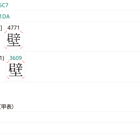
5C7
1DA
0]
4771
j1)
3609
（甲表）