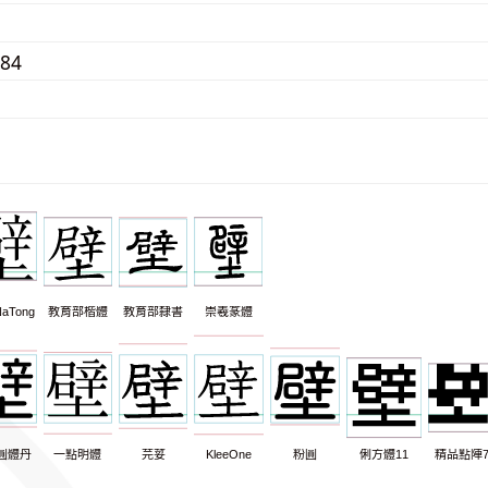
384
aTong
教育部楷體
教育部隸書
崇羲篆體
圓體丹
一點明體
芫荽
KleeOne
粉圓
俐方體11
精品點陣