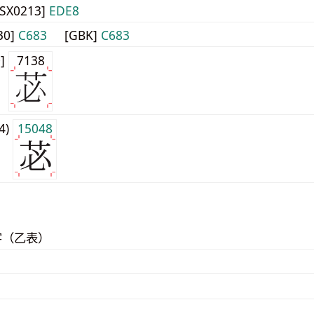
JISX0213]
EDE8
30]
C683
[GBK]
C683
0]
7138
j4)
15048
字（乙表）