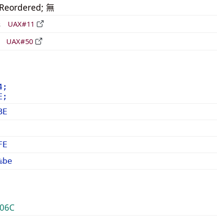
_Reordered; 無
形
UAX#11
立
UAX#50
4;
E;
BE
FE
%be
06C