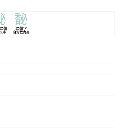
馝
馝
異體
異體字
文字
台灣教育部