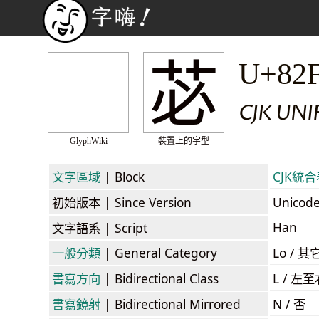
苾
U+82
CJK UNI
GlyphWiki
裝置上的字型
文字區域
| Block
CJK統合表
初始版本
| Since Version
Unicod
Han
文字語系
| Script
一般分類
| General Category
Lo / 其它
書寫方向
| Bidirectional Class
L / 左
書寫鏡射
| Bidirectional Mirrored
N / 否