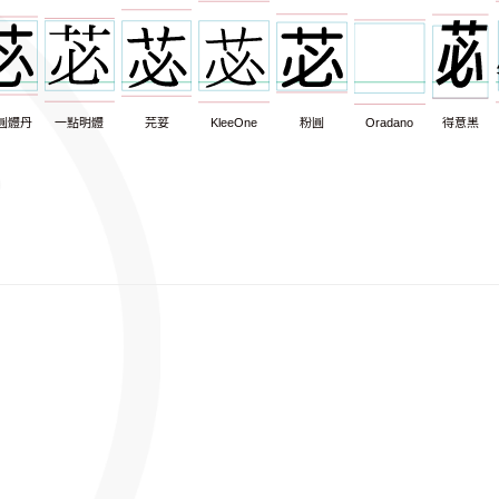
圓體丹
一點明體
芫荽
KleeOne
粉圓
Oradano
得意黑