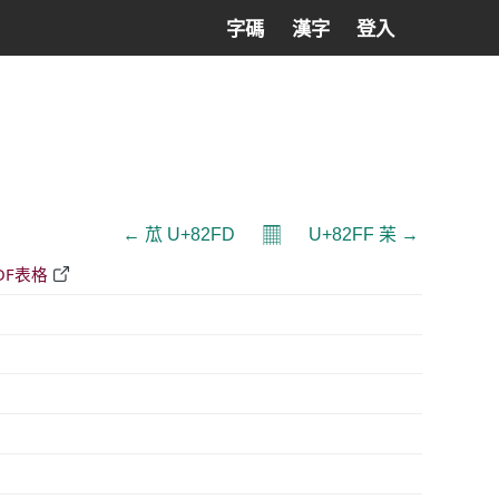
字碼
漢字
登入
𝄜
← 苽 U+82FD
U+82FF 苿 →
DF表格