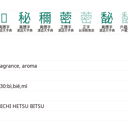
𪐆
秘
穪
蔤
蔤
馝
異體字
異體字
異體字
正體字
正字
異體字
戶籍
語大字典
漢語大字典
漢語大字典
漢語大字典
台灣教育部
漢語大字典
戶籍
fragrance, aroma
30:bì,bié,mì
BICHI HETSU BITSU