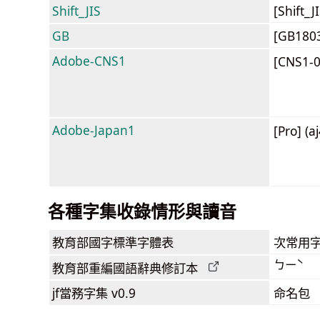
Shift_JIS
[Shift_
GB
[GB180
Adobe-CNS1
[CNS1-
Adobe-Japan1
[Pro] (a
各種字集收錄情形與讀音
教育部
國字標準字體表
次常用
ㄅㄧˋ
教育部
重編國語辭典
修訂本
jf當務字集
v0.9
命名包