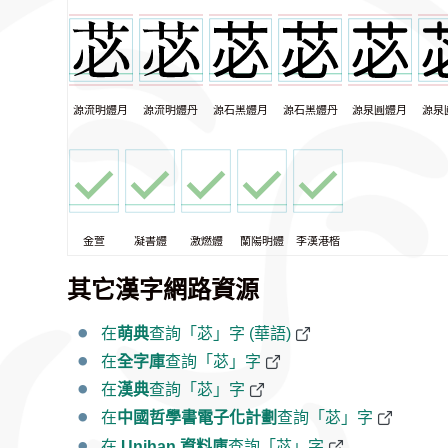
源流明體月
源流明體丹
源石黑體月
源石黑體丹
源泉圓體月
源泉
金萱
凝書體
激燃體
蘭陽明體
李漢港楷
其它漢字網路資源
在
萌典
查詢「苾」字 (華語)
在
全字庫
查詢「苾」字
在
漢典
查詢「苾」字
在
中國哲學書電子化計劃
查詢「苾」字
在
Unihan 資料庫
查詢「苾」字