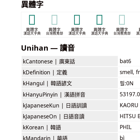
異體字
𥞻
𥞻
𥢭
𪏺
𪏺
異體字
異體字
異體字
異體字
異體字
漢語大字典
台灣教育部
漢語大字典
漢語大字典
台灣教育部
漢
Unihan — 讀音
bat6
kCantonese |
廣東話
smell, 
kDefinition |
定義
kHangul |
韓語諺文
필:0N
53197.0
kHanyuPinyin |
漢語拼音
KAORU
kJapaneseKun |
日語訓讀
HITSU 
kJapaneseOn |
日語音讀
PHIL
kKorean |
韓語
bì
kMandarin |
華語