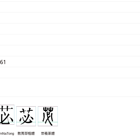
661
mNaTong
教育部楷體
崇羲篆體