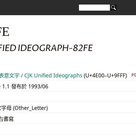
FE
FIED IDEOGRAPH-82FE
意文字 / CJK Unified Ideographs
(U+4E00–U+9FFF)
P
e 1.1 發布於 1993/06
字母 (Other_Letter)
至右書寫