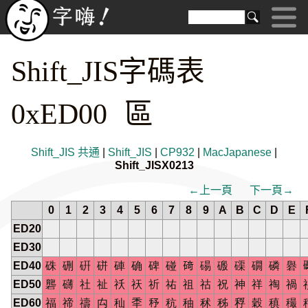
Shift_JIS字碼表
0xED00 區
Shift_JIS 共通
|
Shift_JIS
|
CP932
|
MacJapanese
|
Shift_JISX0213
←上一頁
下一頁→
0
1
2
3
4
5
6
7
8
9
A
B
C
D
E
ED20
ED30
ED40
硃
硎
硏
硑
硨
确
碑
碰
𥔎
碭
磤
磲
礀
磷
礜
ED50
礱
礴
社
祉
祅
祆
祈
祐
祖
祜
祝
神
祥
祹
禍
ED60
福
禘
禱
禸
秈
秊
𥝱
秔
秞
秫
秭
稃
穀
稹
穝