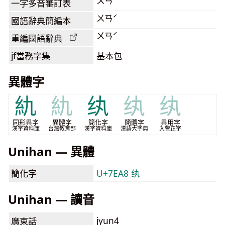
ㄨㄢˊ
一字多音審訂表
ㄨㄢˊ
國語辭典簡編本
ㄨㄢˊ
重編國語辭典
jf當務字集
基本包
異體字
䊵
䊵
纨
纨
纨
同形異字
異體字
簡化字
簡體字
異用字
漢字資料庫
台灣教育部
漢字資料庫
漢語大字典
入管正字
Unihan — 異體
簡化字
U+7EA8 纨
Unihan — 讀音
jyun4
廣東話