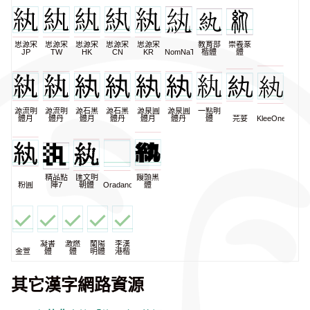
思源宋
思源宋
思源宋
思源宋
思源宋
教育部
崇羲篆
JP
TW
HK
CN
KR
NomNaTong
楷體
體
源流明
源流明
源石黑
源石黑
源泉圓
源泉圓
一點明
體月
體丹
體月
體丹
體月
體丹
體
芫荽
KleeOne
精品點
匯文明
饅頭黑
粉圓
陣7
朝體
Oradano
體
凝書
激燃
蘭陽
李漢
金萱
體
體
明體
港楷
其它漢字網路資源