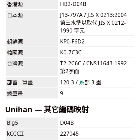
HB2-D04B
香港源
J13-797A / JIS X 0213:2004
日本源
第三水準以取代 JIS X 0212-
1990 字元
KP0-F6D2
朝鮮源
K0-7C3C
韓國源
T2-2C6C / CNS11643-1992
台灣源
第2字面
部首 . 筆畫
120.3 /
⽷
部 3 畫
9
總筆畫
Unihan — 其它編碼映射
Big5
D04B
kCCCII
227045