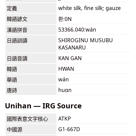
white silk, fine silk; gauze
定義
韓語諺文
환:0N
53366.040:wán
漢語拼音
SHIROGINU MUSUBU
日語訓讀
KASANARU
KAN GAN
日語音讀
HWAN
韓語
wán
華語
huɑn
唐詩
Unihan — IRG Source
ATKP
國際表意文字核心
G1-667D
中國源