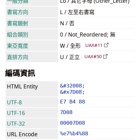
一般分類
Lo / 其它字母 (Other_Letter)
書寫方向
L / 左至右書寫
書寫鏡射
N / 否
組合類別
0 / Not_Reordered; 無
東亞寬度
W / 全形
UAX#11
直排方向
U / 正立
UAX#50
編碼資訊
HTML Entity
&#32008;
&#x7D08;
UTF-8
E7 B4 88
UTF-16
7D08
UTF-32
00007D08
URL Encode
%e7%b4%88