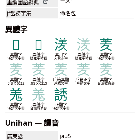
ㄧㄡˇ
重編國語辭典
jf當務字集
命名包
異體字
𦍶
𦏇
湵
湵
羐
異體字
異體字
異用字
異體字
異體字
漢語大字典
疑難字考釋
入管正字
疑難字考釋
漢語大字典
羐
羐
羐
羐
羐
異體字
異體字
戶籍異體
戶籍正字
異體字
JIS X 0212
JIS X 0213
戶籍文字
戶籍文字
台灣教育部
羗
羗
誘
異體字
異體字
正體字
漢語大字典
台灣教育部
漢語大字典
Unihan — 讀音
jau5
廣東話