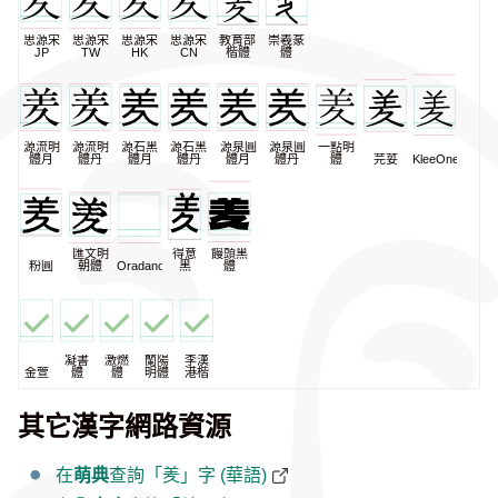
思源宋
思源宋
思源宋
思源宋
教育部
崇羲篆
JP
TW
HK
CN
楷體
體
源流明
源流明
源石黑
源石黑
源泉圓
源泉圓
一點明
體月
體丹
體月
體丹
體月
體丹
體
芫荽
KleeOne
匯文明
得意
饅頭黑
粉圓
朝體
Oradano
黑
體
凝書
激燃
蘭陽
李漢
金萱
體
體
明體
港楷
其它漢字網路資源
在
萌典
查詢「羑」字 (華語)