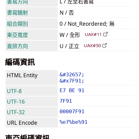
書寫方向
L / 左至右書寫
書寫鏡射
N / 否
組合類別
0 / Not_Reordered; 無
東亞寬度
W / 全形
UAX#11
直排方向
U / 正立
UAX#50
編碼資訊
HTML Entity
&#32657;
&#x7F91;
UTF-8
E7 BE 91
UTF-16
7F91
UTF-32
00007F91
URL Encode
%e7%be%91
東亞編碼資訊