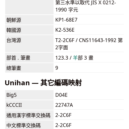
第三水準以取代 JIS X 0212-
1990 字元
KP1-68E7
朝鮮源
K2-536E
韓國源
台灣源
T2-2C6F / CNS11643-1992 第
2字面
部首 . 筆畫
123.3 /
⽺
部 3 畫
9
總筆畫
Unihan — 其它編碼映射
Big5
D04E
kCCCII
22747A
2-2C6F
通用漢字標準交換碼
2-2C6F
中文標準交換碼