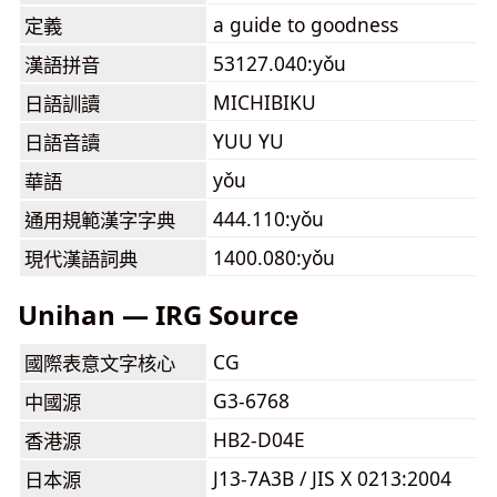
a guide to goodness
定義
53127.040:yǒu
漢語拼音
MICHIBIKU
日語訓讀
YUU YU
日語音讀
yǒu
華語
444.110:yǒu
通用規範漢字字典
1400.080:yǒu
現代漢語詞典
Unihan — IRG Source
CG
國際表意文字核心
G3-6768
中國源
HB2-D04E
香港源
J13-7A3B / JIS X 0213:2004
日本源