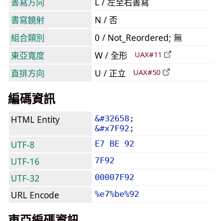
書寫方向
L / 左至右書寫
書寫鏡射
N / 否
組合類別
0 / Not_Reordered; 無
東亞寬度
W / 全形
UAX#11
直排方向
U / 正立
UAX#50
編碼資訊
HTML Entity
&#32658;
&#x7F92;
UTF-8
E7 BE 92
UTF-16
7F92
UTF-32
00007F92
URL Encode
%e7%be%92
東亞編碼資訊