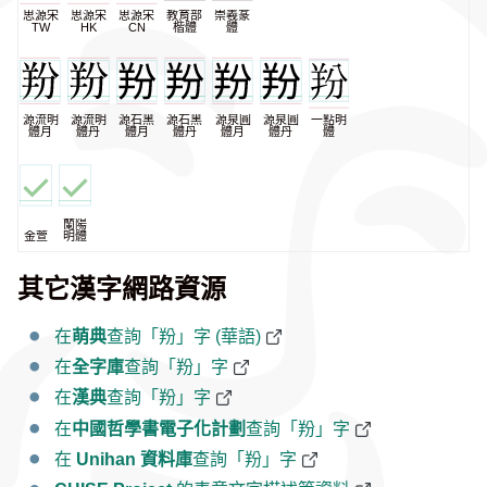
思源宋
思源宋
思源宋
教育部
崇羲篆
TW
HK
CN
楷體
體
源流明
源流明
源石黑
源石黑
源泉圓
源泉圓
一點明
體月
體丹
體月
體丹
體月
體丹
體
蘭陽
金萱
明體
其它漢字網路資源
在
萌典
查詢「羒」字 (華語)
在
全字庫
查詢「羒」字
在
漢典
查詢「羒」字
在
中國哲學書電子化計劃
查詢「羒」字
在
Unihan 資料庫
查詢「羒」字