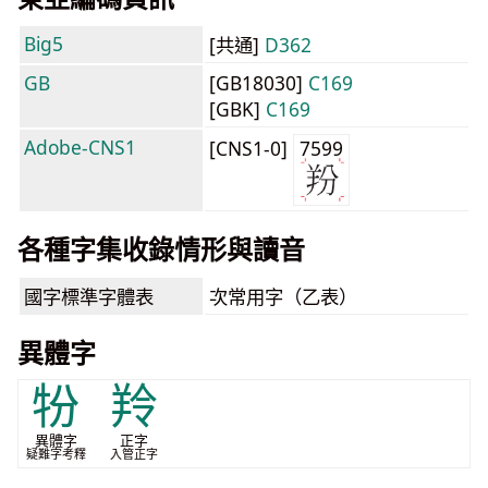
Big5
[共通]
D362
GB
[GB18030]
C169
[GBK]
C169
Adobe-CNS1
[CNS1-0]
7599
各種字集收錄情形與讀音
國字標準字體表
次常用字（乙表）
異體字
㸮
羚
異體字
正字
疑難字考釋
入管正字