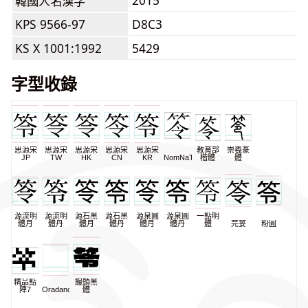
2015
韓國人名漢字
KPS 9566-97
D8C3
KS X 1001:1992
5429
字型收錄
思源宋
思源宋
思源宋
思源宋
思源宋
教育部
崇羲篆
JP
TW
HK
CN
KR
NomNaTong
楷體
體
源流明
源流明
源石黑
源石黑
源泉圓
源泉圓
一點明
體月
體丹
體月
體丹
體月
體丹
體
芫荽
粉圓
精品點
饅頭黑
陣7
Oradano
體