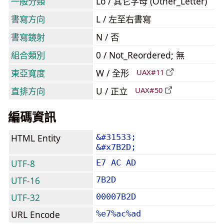
一般分類
Lo / 其它字母 (Other_Letter)
書寫方向
L / 左至右書寫
書寫鏡射
N / 否
組合類別
0 / Not_Reordered; 無
東亞寬度
W / 全形
UAX#11
直排方向
U / 正立
UAX#50
編碼資訊
HTML Entity
&#31533;
&#x7B2D;
UTF-8
E7 AC AD
UTF-16
7B2D
UTF-32
00007B2D
URL Encode
%e7%ac%ad