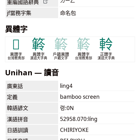
ㄌㄧㄥˊ
重編國語辭典
jf當務字集
命名包
異體字
𥵝
䉖
䉖
䉖
軨
異體字
異體字
戶籍異體
異體字
正體字
台灣教育部
漢語大字典
戶籍文字
台灣教育部
漢語大字典
Unihan — 讀音
ling4
廣東話
bamboo screen
定義
韓語諺文
령:0N
52958.070:líng
漢語拼音
CHIRIYOKE
日語訓讀