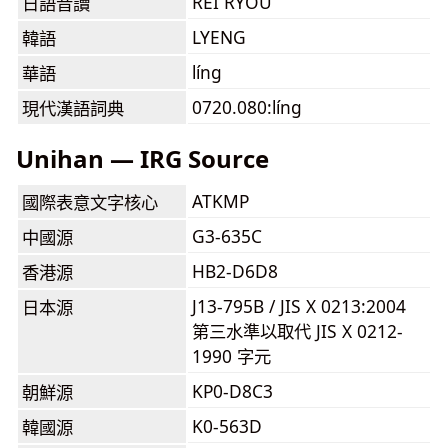
REI RYOU
日語音讀
LYENG
韓語
líng
華語
0720.080:líng
現代漢語詞典
Unihan — IRG Source
ATKMP
國際表意文字核心
G3-635C
中國源
HB2-D6D8
香港源
J13-795B / JIS X 0213:2004
日本源
第三水準以取代 JIS X 0212-
1990 字元
KP0-D8C3
朝鮮源
K0-563D
韓國源