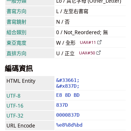
一般分類
Lo / 其它字母 (Other_Letter)
書寫方向
L / 左至右書寫
書寫鏡射
N / 否
組合類別
0 / Not_Reordered; 無
東亞寬度
W / 全形
UAX#11
直排方向
U / 正立
UAX#50
編碼資訊
HTML Entity
&#33661;
&#x837D;
UTF-8
E8 8D BD
UTF-16
837D
UTF-32
0000837D
URL Encode
%e8%8d%bd