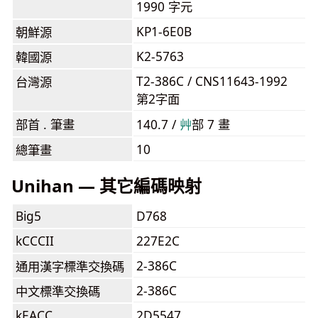
1990 字元
KP1-6E0B
朝鮮源
K2-5763
韓國源
T2-386C / CNS11643-1992
台灣源
第2字面
部首 . 筆畫
140.7 /
⾋
部 7 畫
10
總筆畫
Unihan — 其它編碼映射
Big5
D768
kCCCII
227E2C
2-386C
通用漢字標準交換碼
2-386C
中文標準交換碼
kEACC
2D5547