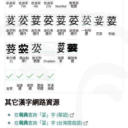
思源宋
思源宋
思源宋
思源宋
教育部
JP
TW
HK
CN
NomNaTong
楷體
源流明
源流明
源石黑
源石黑
源泉圓
源泉圓
一點明
體月
體丹
體月
體丹
體月
體丹
體
芫荽
粉圓
俐方體
精品點
匯文明
得意
饅頭黑
11
陣7
朝體
Oradano
黑
體
凝書
激燃
蘭陽
李漢
金萱
體
體
明體
港楷
其它漢字網路資源
在
萌典
查詢「荽」字 (華語)
在
萌典
查詢「荽」字 (台灣閩南語)