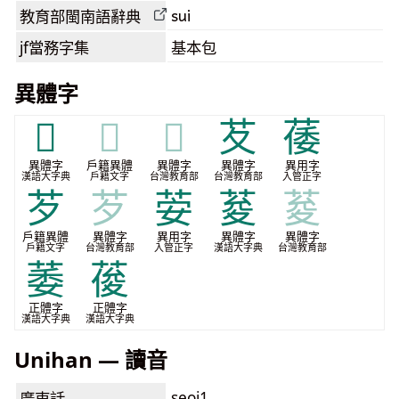
sui
教育部閩南語
辭典
jf當務字集
基本包
異體字
𦯩
𦯩
𦯩
䒘
䔀
異體字
戶籍異體
異體字
異體字
異用字
漢語大字典
戶籍文字
台灣教育部
台灣教育部
入管正字
芕
芕
荌
荾
荾
戶籍異體
異體字
異用字
異體字
異體字
戶籍文字
台灣教育部
入管正字
漢語大字典
台灣教育部
萎
葰
正體字
正體字
漢語大字典
漢語大字典
Unihan — 讀音
seoi1
廣東話