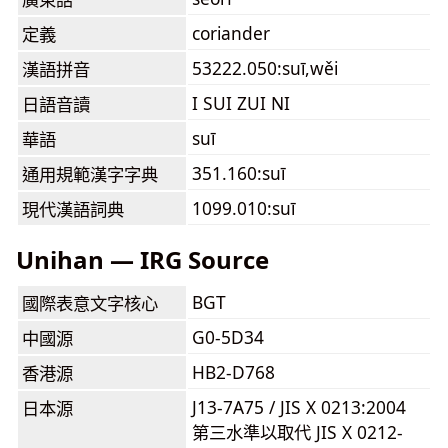
coriander
定義
53222.050:suī,wěi
漢語拼音
I SUI ZUI NI
日語音讀
suī
華語
351.160:suī
通用規範漢字字典
1099.010:suī
現代漢語詞典
Unihan — IRG Source
BGT
國際表意文字核心
G0-5D34
中國源
HB2-D768
香港源
J13-7A75 / JIS X 0213:2004
日本源
第三水準以取代 JIS X 0212-