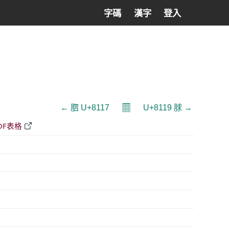
字碼
漢字
登入
𝄜
← 脗 U+8117
U+8119 脙 →
DF表格