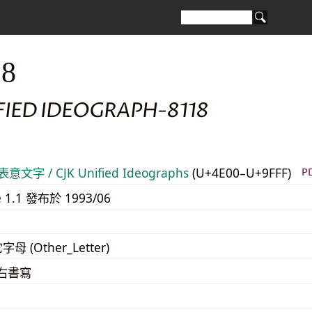
18
FIED IDEOGRAPH-8118
意文字 / CJK Unified Ideographs
(U+4E00–U+9FFF)
P
e 1.1 發布於 1993/06
字母 (Other_Letter)
至右書寫