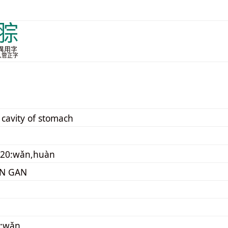
腙
異用字
入管正字
 cavity of stomach
020:wǎn,huàn
N GAN
0:wǎn