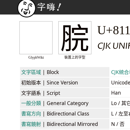
脘
U+81
CJK UNI
GlyphWiki
裝置上的字型
文字區域
| Block
CJK統合表
初始版本
| Since Version
Unicod
Han
文字語系
| Script
一般分類
| General Category
Lo / 其它
書寫方向
| Bidirectional Class
L / 左
書寫鏡射
| Bidirectional Mirrored
N / 否