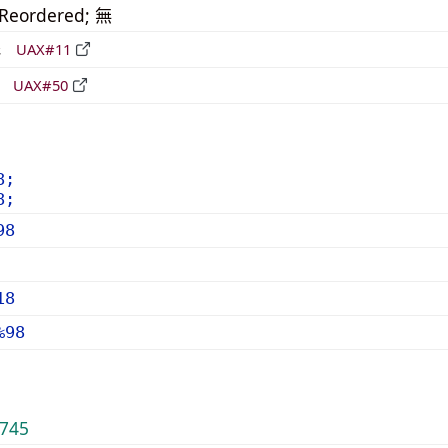
_Reordered; 無
形
UAX#11
立
UAX#50
8;
8;
98
18
%98
745