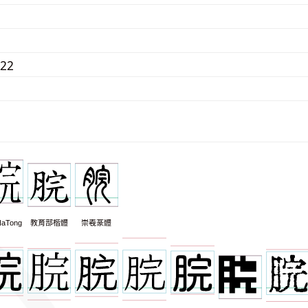
922
aTong
教育部楷體
崇羲篆體