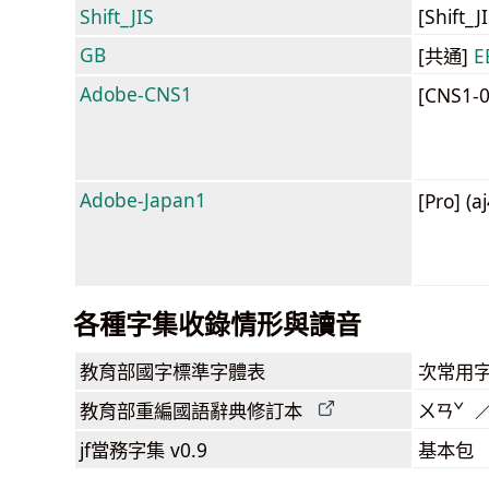
Shift_JIS
[Shift_
GB
[共通]
E
Adobe-CNS1
[CNS1-
Adobe-Japan1
[Pro] (a
各種字集收錄情形與讀音
教育部
國字標準字體表
次常用
教育部
重編國語辭典
修訂本
ㄨㄢˇ 
jf當務字集
v0.9
基本包