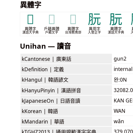
異體字
𦜐
𦜐
𦜐
䏓
朊
異體字
戶籍異體
異體字
異用字
異體字
漢語大字典
戶籍文字
台灣教育部
入管正字
漢語大字典
Unihan — 讀音
gun2
kCantonese |
廣東話
internal
kDefinition |
定義
kHangul |
韓語諺文
완:0N
32082.
kHanyuPinyin |
漢語拼音
KAN GE
kJapaneseOn |
日語音讀
WAN
kKorean |
韓語
wǎn
kMandarin |
華語
379.07
kTGHZ2013 |
通用規範漢字字典