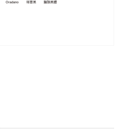
Oradano
得意黑
饅頭黑體