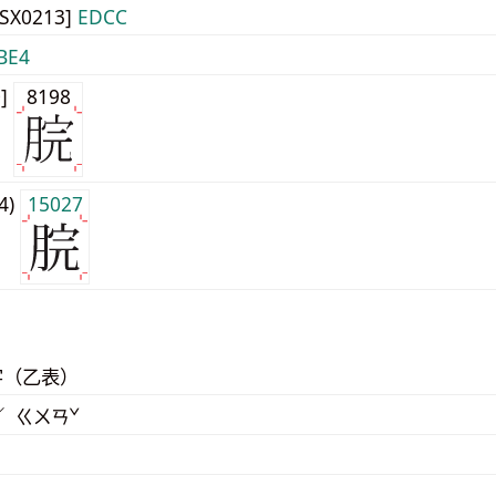
JISX0213]
EDCC
BE4
0]
8198
j4)
15027
字（乙表）
／ ㄍㄨㄢˇ