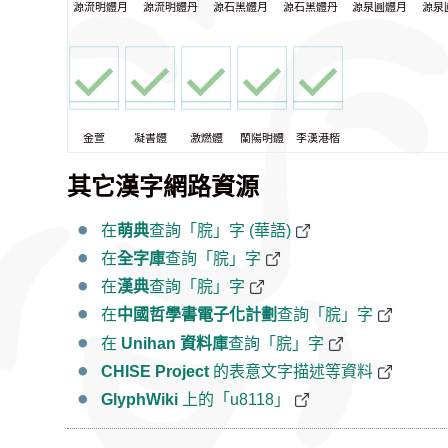
源流明體月
源流明體丹
源石黑體月
源石黑體丹
源泉圓體月
源泉
金萱
凝書體
激燃體
蘭陽明體
李漢港楷
其它漢字網路資源
在
萌典
查詢「脘」字 (華語)
在
全字庫
查詢「脘」字
在
漢典
查詢「脘」字
在
中國哲學書電子化計劃
查詢「脘」字
在
Unihan 資料庫
查詢「脘」字
CHISE Project
的表意文字描述等資料
GlyphWiki
上的「u8118」