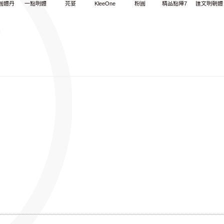
圓體丹
一點明體
芫荽
KleeOne
粉圓
精品點陣7
匯文明朝體