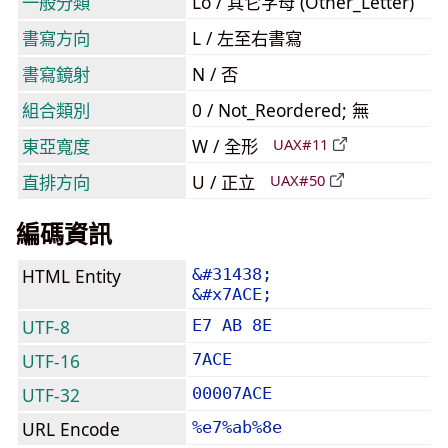
一般分類
Lo / 其它字母 (Other_Letter)
書寫方向
L / 左至右書寫
書寫鏡射
N / 否
組合類別
0 / Not_Reordered; 無
東亞寬度
W / 全形
UAX#11
直排方向
U / 正立
UAX#50
編碼資訊
HTML Entity
&#31438;
&#x7ACE;
UTF-8
E7 AB 8E
UTF-16
7ACE
UTF-32
00007ACE
URL Encode
%e7%ab%8e