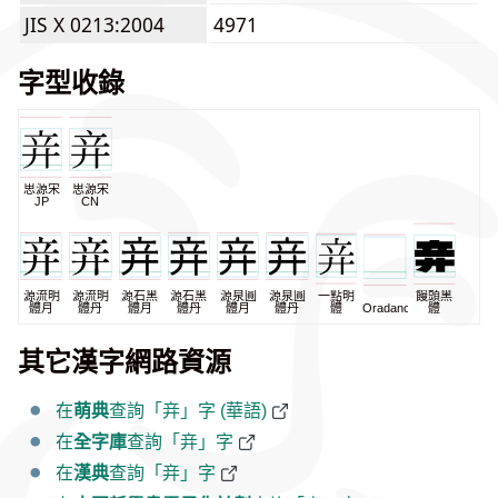
JIS X 0213:2004
4971
字型收錄
思源宋
思源宋
JP
CN
源流明
源流明
源石黑
源石黑
源泉圓
源泉圓
一點明
饅頭黑
體月
體丹
體月
體丹
體月
體丹
體
Oradano
體
其它漢字網路資源
在
萌典
查詢「竎」字 (華語)
在
全字庫
查詢「竎」字
在
漢典
查詢「竎」字