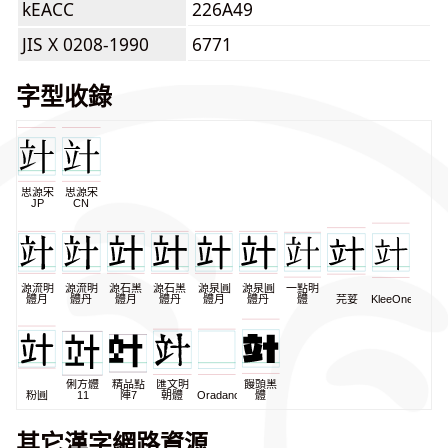
kEACC
226A49
JIS X 0208-1990
6771
字型收錄
思源宋
思源宋
JP
CN
源流明
源流明
源石黑
源石黑
源泉圓
源泉圓
一點明
體月
體丹
體月
體丹
體月
體丹
體
芫荽
KleeOne
俐方體
精品點
匯文明
饅頭黑
粉圓
11
陣7
朝體
Oradano
體
其它漢字網路資源