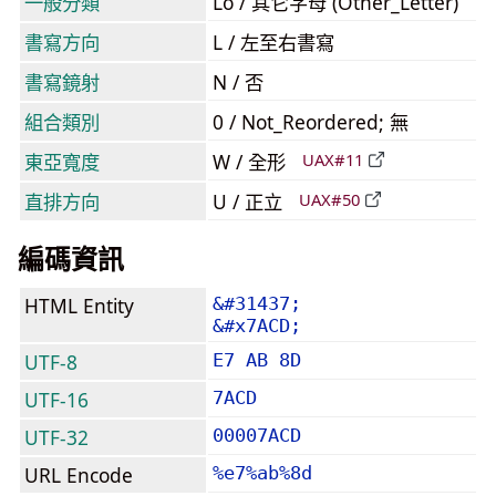
一般分類
Lo / 其它字母 (Other_Letter)
書寫方向
L / 左至右書寫
書寫鏡射
N / 否
組合類別
0 / Not_Reordered; 無
東亞寬度
W / 全形
UAX#11
直排方向
U / 正立
UAX#50
編碼資訊
HTML Entity
&#31437;
&#x7ACD;
UTF-8
E7 AB 8D
UTF-16
7ACD
UTF-32
00007ACD
URL Encode
%e7%ab%8d