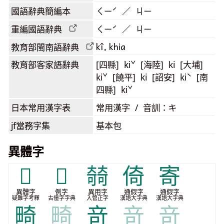
國語辭典簡編本
ㄑㄧˊ ／ ㄐㄧ
重編國語辭典
ㄑㄧˊ ／ ㄐㄧ
kî, khia
教育部閩南語
辭典
教育部客家語
辭典
[四縣] kiˇ [海陸] ki [大埔]
kiˇ [饒平] ki [詔安] kiˋ [南
四縣] kiˇ
日本常用漢字表
常用漢字 / 音訓：キ
jf當務字集
基本包
異體字
𥪼
𩡺
㚡
倚
寄
異體字
例字
異用字
通假字
通假字
疑難字考釋
古僮字字典
入管正字
漢語大字典
漢語大字典
畸
畸
竒
竒
竒