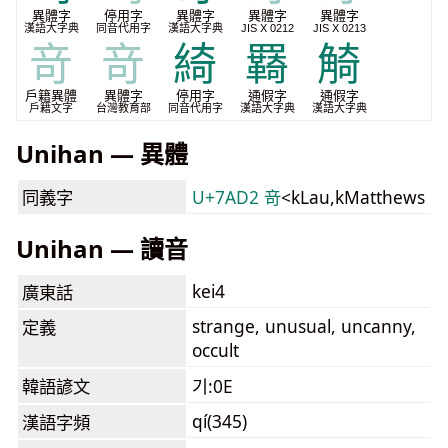
異體字
停用字
異體字
異體字
異體字
漢語大字典
同音代用字
漢語大字典
JIS X 0212
JIS X 0213
竒
竒
綺
羇
觭
戶籍異體
異體字
停用字
通假字
通假字
戶籍文字
台灣教育部
同音代用字
漢語大字典
漢語大字典
Unihan — 異體
同義字
U+7AD2 竒
<kLau,kMatthews
Unihan — 讀音
kei4
廣東話
strange, unusual, uncanny,
定義
occult
韓語諺文
기:0E
qí(345)
漢語字頻