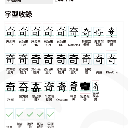
字型收錄
思源宋
思源宋
思源宋
思源宋
思源宋
教育部
教育部
崇羲篆
JP
TW
HK
CN
KR
NomNaTong
楷體
隸書
體
源流明
源流明
源石黑
源石黑
源泉圓
源泉圓
一點明
體月
體丹
體月
體丹
體月
體丹
體
芫荽
KleeOne
辰宇
俐方體
精品點
匯文明
得意
饅頭黑
落雁
粉圓
11
陣7
朝體
Oradano
黑
體
體
凝書
激燃
蘭陽
李漢
金萱
體
體
明體
港楷