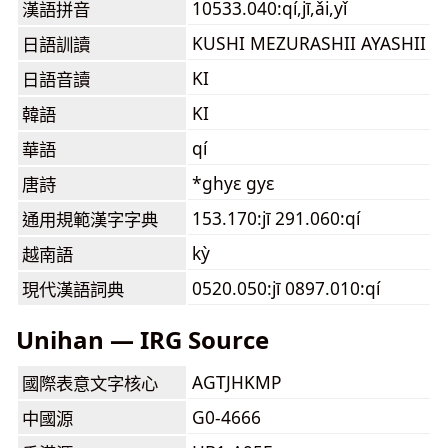
10533.040:qí,jī,ǎi,yǐ
漢語拼音
KUSHI MEZURASHII AYASHII
日語訓讀
KI
日語音讀
KI
韓語
qí
華語
*ghyɛ gyɛ
唐詩
153.170:jī 291.060:qí
通用規範漢字字典
kỳ
越南語
0520.050:jī 0897.010:qí
現代漢語詞典
Unihan — IRG Source
AGTJHKMP
國際表意文字核心
G0-4666
中國源