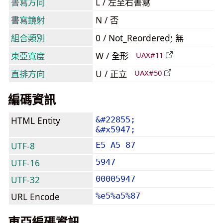
書寫方向
L / 左至右書寫
書寫鏡射
N / 否
組合類別
0 / Not_Reordered; 無
東亞寬度
W / 全形
UAX#11
直排方向
U / 正立
UAX#50
編碼資訊
HTML Entity
&#22855;
&#x5947;
UTF-8
E5 A5 87
UTF-16
5947
UTF-32
00005947
URL Encode
%e5%a5%87
東亞編碼資訊