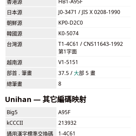
HB1-A95F
香港源
J0-3471 / JIS X 0208-1990
日本源
KP0-D2C0
朝鮮源
K0-5074
韓國源
T1-4C61 / CNS11643-1992
台灣源
第1字面
V1-5151
越南源
部首 . 筆畫
37.5 /
⼤
部 5 畫
8
總筆畫
Unihan — 其它編碼映射
Big5
A95F
kCCCII
213932
1-4C61
通用漢字標準交換碼