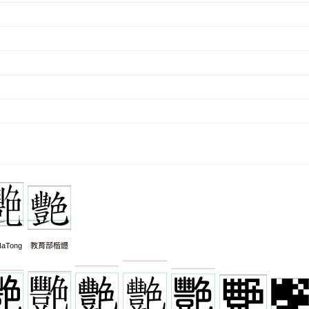
aTong
教育部楷體