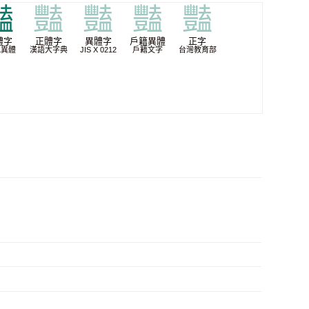
豔
豔
豔
豔
豔
體字
正體字
異體字
戶籍異體
正字
批異體
漢語大字典
JIS X 0212
戶籍文字
台灣教育部