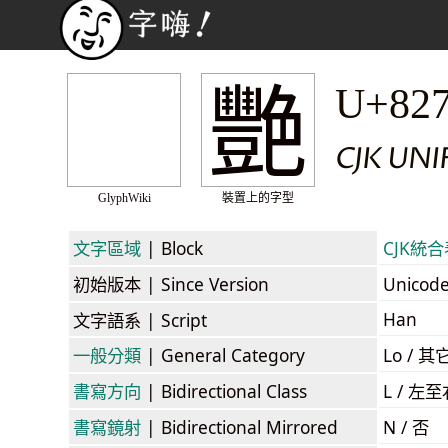
艷
U+82
CJK UNI
GlyphWiki
裝置上的字型
文字區域
| Block
CJK統合表
初始版本
| Since Version
Unicod
Han
文字語系
| Script
一般分類
| General Category
Lo / 其它
書寫方向
| Bidirectional Class
L / 左
書寫鏡射
| Bidirectional Mirrored
N / 否