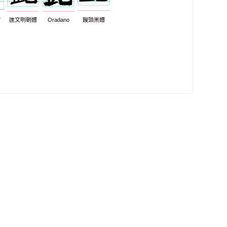
7
匯文明朝體
Oradano
饅頭黑體