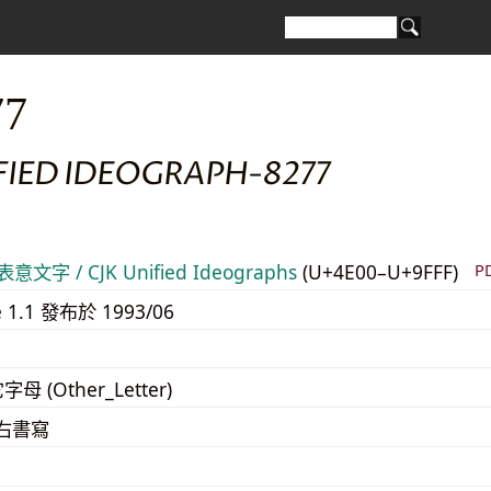
77
FIED IDEOGRAPH-8277
意文字 / CJK Unified Ideographs
(U+4E00–U+9FFF)
P
e 1.1 發布於 1993/06
字母 (Other_Letter)
至右書寫