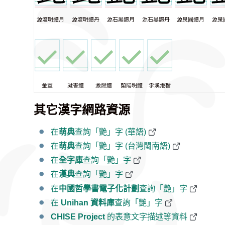
源流明體月
源流明體丹
源石黑體月
源石黑體丹
源泉圓體月
源泉
金萱
凝書體
激燃體
蘭陽明體
李漢港楷
其它漢字網路資源
在
萌典
查詢「艷」字 (華語)
在
萌典
查詢「艷」字 (台灣閩南語)
在
全字庫
查詢「艷」字
在
漢典
查詢「艷」字
在
中國哲學書電子化計劃
查詢「艷」字
在
Unihan 資料庫
查詢「艷」字
CHISE Project
的表意文字描述等資料