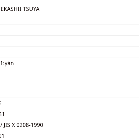
KASHII TSUYA
1:yàn
E
41
 / JIS X 0208-1990
01