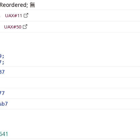
_Reordered; 無
形
UAX#11
立
UAX#50
9;
7;
B7
77
%b7
641