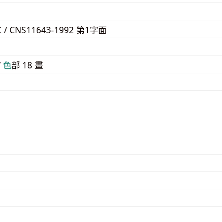
1
C / CNS11643-1992 第1字面
3
/
⾊
部 18 畫