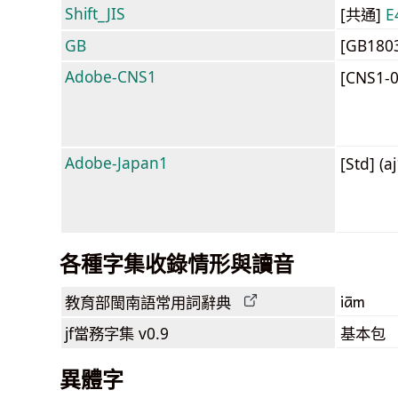
Shift_JIS
[共通]
E
GB
[GB180
Adobe-CNS1
[CNS1-
Adobe-Japan1
[Std] (a
各種字集收錄情形與讀音
iām
教育部閩南語
常用詞
辭典
jf當務字集
v0.9
基本包
異體字