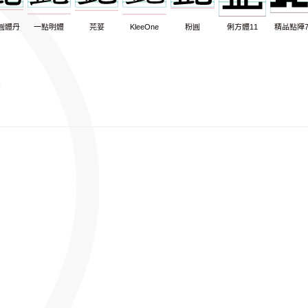
圓體丹
一點明體
芫荽
KleeOne
粉圓
俐方體11
精品點陣