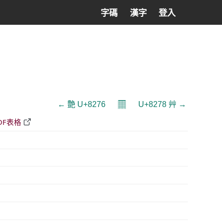
字碼
漢字
登入
𝄜
← 艶 U+8276
U+8278 艸 →
DF表格