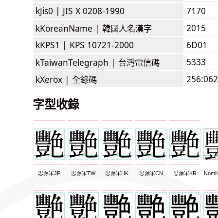
kJis0 |
JIS X 0208-1990
7170
2015
kKoreanName |
韓國人名漢字
kKPS1 |
KPS 10721-2000
6D01
5333
kTaiwanTelegraph |
台灣電信碼
256:062
kXerox |
全錄碼
字型收錄
思源宋JP
思源宋TW
思源宋HK
思源宋CN
思源宋KR
NomN