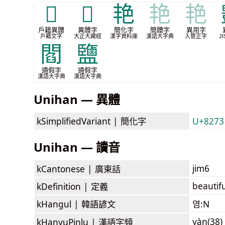
𡤸
𰶣
艳
艳
艳
戶籍異體
異體字
簡化字
簡體字
異用字
戶籍文字
大正大藏經
漢字資料庫
漢語大字典
入管正字
JI
閻
鹽
通假字
通假字
漢語大字典
漢語大字典
Unihan — 異體
kSimplifiedVariant |
簡化字
U+8273
Unihan — 讀音
jim6
kCantonese |
廣東話
beautifu
kDefinition |
定義
kHangul |
韓語諺文
염:N
yàn(38)
kHanyuPinlu |
漢語字頻