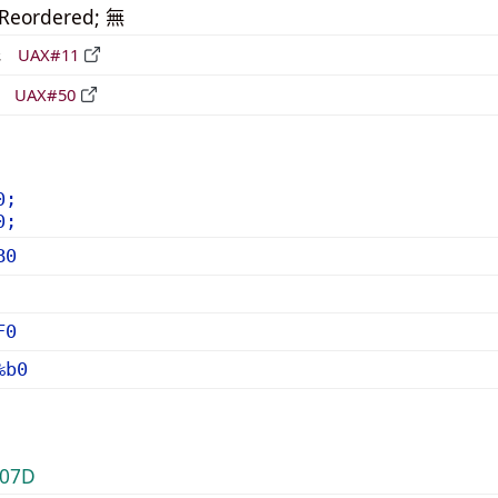
_Reordered; 無
形
UAX#11
立
UAX#50
0;
0;
B0
F0
%b0
07D