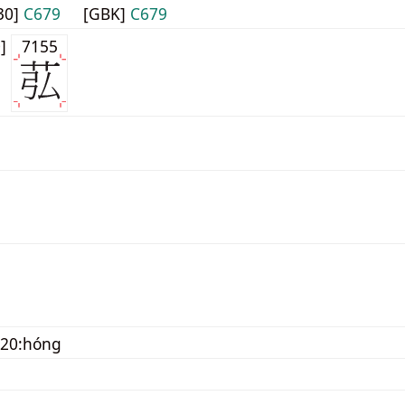
30]
C679
[GBK]
C679
0]
7155
120:hóng