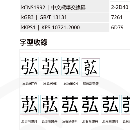
2-2D40
kCNS1992 |
中文標準交換碼
kGB3 |
GB/T 13131
7261
kKPS1 |
KPS 10721-2000
6D79
字型收錄
思源宋TW
思源宋HK
思源宋CN
教育部楷體
源流明體月
源流明體丹
源石黑體月
源石黑體丹
源泉圓體月
源泉