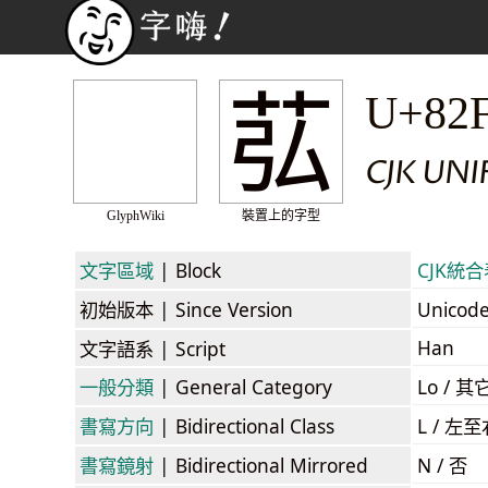
苰
U+82
CJK UN
GlyphWiki
裝置上的字型
文字區域
| Block
CJK統合表
初始版本
| Since Version
Unicod
Han
文字語系
| Script
一般分類
| General Category
Lo / 其它
書寫方向
| Bidirectional Class
L / 左
書寫鏡射
| Bidirectional Mirrored
N / 否