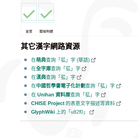
金萱
蘭陽明體
其它漢字網路資源
在
萌典
查詢「苰」字 (華語)
在
全字庫
查詢「苰」字
在
漢典
查詢「苰」字
在
中國哲學書電子化計劃
查詢「苰」字
在
Unihan 資料庫
查詢「苰」字
CHISE Project
的表意文字描述等資料
GlyphWiki
上的「u82f0」