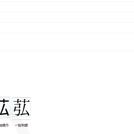
圓體丹
一點明體