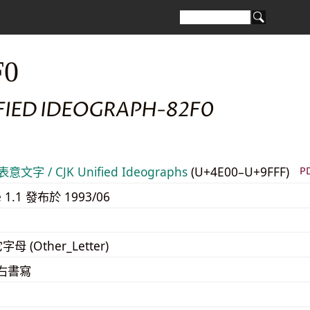
F0
IFIED IDEOGRAPH-82F0
意文字 / CJK Unified Ideographs
(U+4E00–U+9FFF)
P
e 1.1 發布於 1993/06
字母 (Other_Letter)
至右書寫