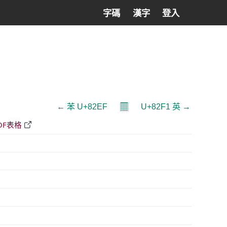
字碼
漢字
登入
𝄜
← 苯 U+82EF
U+82F1 英 →
DF表格