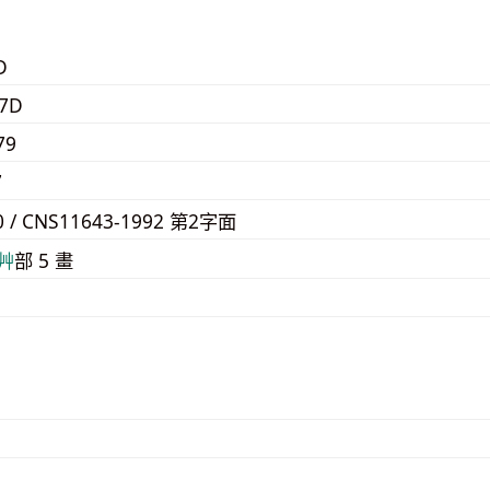
D
7D
79
7
0 / CNS11643-1992 第2字面
⾋
部 5 畫