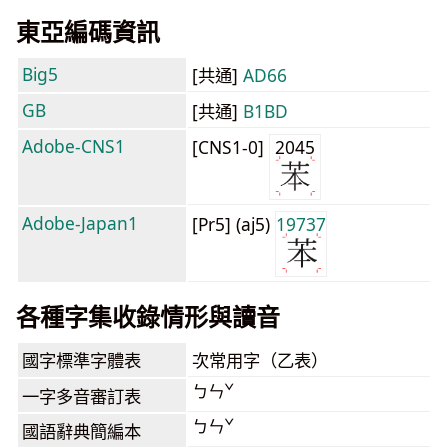
東亞編碼資訊
Big5
[共通]
AD66
GB
[共通]
B1BD
Adobe-CNS1
[CNS1-0]
2045
Adobe-Japan1
[Pr5] (aj5)
19737
各種字集收錄情形與讀音
國字標準字體表
次常用字（乙表）
ㄅㄣˇ
一字多音審訂表
ㄅㄣˇ
國語辭典簡編本