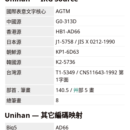
AGTM
國際表意文字核心
G0-313D
中國源
HB1-AD66
香港源
J1-5758 / JIS X 0212-1990
日本源
KP1-6D63
朝鮮源
K2-5736
韓國源
台灣源
T1-5349 / CNS11643-1992 第
1字面
部首 . 筆畫
140.5 /
⾋
部 5 畫
8
總筆畫
Unihan — 其它編碼映射
Big5
AD66