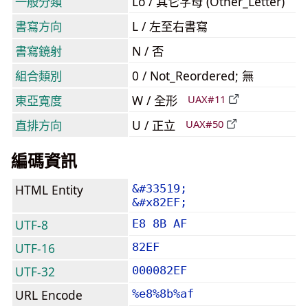
一般分類
Lo / 其它字母 (Other_Letter)
書寫方向
L / 左至右書寫
書寫鏡射
N / 否
組合類別
0 / Not_Reordered; 無
東亞寬度
W / 全形
UAX#11
直排方向
U / 正立
UAX#50
編碼資訊
HTML Entity
&#33519;
&#x82EF;
UTF-8
E8 8B AF
UTF-16
82EF
UTF-32
000082EF
URL Encode
%e8%8b%af