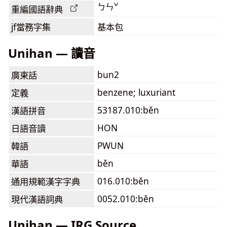
ㄅㄣˇ
重編國語辭典
jf當務字集
基本包
Unihan — 讀音
bun2
廣東話
benzene; luxuriant
定義
53187.010:běn
漢語拼音
HON
日語音讀
PWUN
韓語
běn
華語
016.010:běn
通用規範漢字字典
0052.010:běn
現代漢語詞典
Unihan — IRG Source