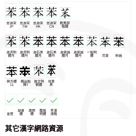
思源宋
思源宋
思源宋
思源宋
教育部
JP
TW
HK
CN
楷體
源流明
源流明
源石黑
源石黑
源泉圓
源泉圓
一點明
體月
體丹
體月
體丹
體月
體丹
體
芫荽
粉圓
俐方體
精品點
匯文明
得意
11
陣7
朝體
黑
凝書
激燃
蘭陽
李漢
金萱
體
體
明體
港楷
其它漢字網路資源