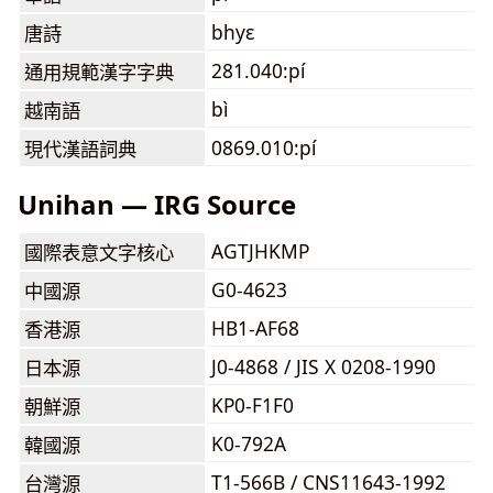
bhyɛ
唐詩
281.040:pí
通用規範漢字字典
bì
越南語
0869.010:pí
現代漢語詞典
Unihan — IRG Source
AGTJHKMP
國際表意文字核心
G0-4623
中國源
HB1-AF68
香港源
J0-4868 / JIS X 0208-1990
日本源
KP0-F1F0
朝鮮源
K0-792A
韓國源
T1-566B / CNS11643-1992
台灣源