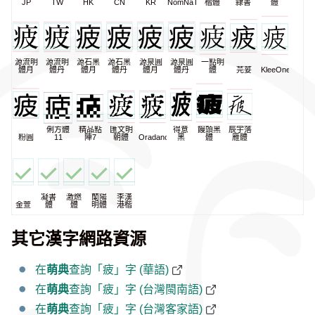
JP
TW
HK
CN
KR
NomNaTong
楷體
隸書
體
源流明
源流明
源石黑
源石黑
源泉圓
源泉圓
一點明
體月
體丹
體月
體丹
體月
體丹
體
芫荽
KleeOne
俐方體
精品點
匯文明
得意
饅頭黑
辰宇落
粉圓
11
陣7
朝體
Oradano
黑
體
雁體
凝書
激燃
蘭陽
李漢
金萱
體
體
明體
港楷
其它漢字網路資源
在
萌典
查詢「疲」字 (華語)
在
萌典
查詢「疲」字 (台灣閩南語)
在
萌典
查詢「疲」字 (台灣客家語)