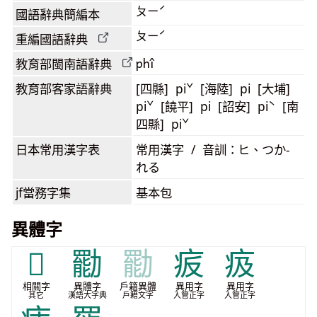
ㄆㄧˊ
國語辭典簡編本
ㄆㄧˊ
重編國語辭典
phî
教育部閩南語
辭典
教育部客家語
辭典
[四縣] piˇ [海陸] pi [大埔]
piˇ [饒平] pi [詔安] piˋ [南
四縣] piˇ
日本常用漢字表
常用漢字 / 音訓：ヒ、つか-
れる
jf當務字集
基本包
異體字
𠢲
㔥
㔥
㽹
㽺
相關字
異體字
戶籍異體
異用字
異用字
其它
漢語大字典
戶籍文字
入管正字
入管正字