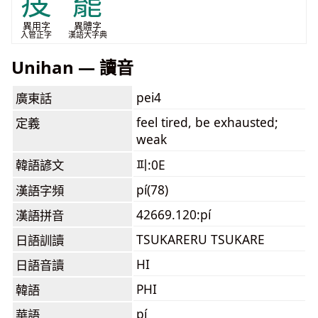
㽻
罷
異用字
異體字
入管正字
漢語大字典
Unihan — 讀音
pei4
廣東話
feel tired, be exhausted;
定義
weak
韓語諺文
피:0E
pí(78)
漢語字頻
42669.120:pí
漢語拼音
TSUKARERU TSUKARE
日語訓讀
HI
日語音讀
PHI
韓語
pí
華語