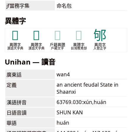
jf當務字集
命名包
異體字
𨜬
𨝁
𨝁
𨝁
邭
異體字
異體字
戶籍異體
異體字
異用字
漢語大字典
漢語大字典
戶籍文字
台灣教育部
入管正字
Unihan — 讀音
wan4
廣東話
an ancient feudal State in
定義
Shaanxi
63769.030:xún,huán
漢語拼音
SHUN KAN
日語音讀
huán
華語