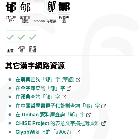
精品點
匯文明
饅頭黑
陣7
朝體
Oradano
得意黑
體
激燃
蘭陽
金萱
體
明體
其它漢字網路資源
在
萌典
查詢「郇」字 (華語)
在
全字庫
查詢「郇」字
在
漢典
查詢「郇」字
在
中國哲學書電子化計劃
查詢「郇」字
在
Unihan 資料庫
查詢「郇」字
CHISE Project
的表意文字描述等資料
GlyphWiki
上的「u90c7」