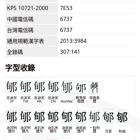
KPS 10721-2000
7E53
6737
中國電信碼
6737
台灣電信碼
2013:3984
通用規範漢字表
307:141
全錄碼
字型收錄
思源宋
思源宋
思源宋
思源宋
教育部
崇羲篆
JP
TW
HK
CN
NomNaTong
楷體
體
源流明
源流明
源石黑
源石黑
源泉圓
源泉圓
一點明
體月
體丹
體月
體丹
體月
體丹
體
芫荽
粉圓