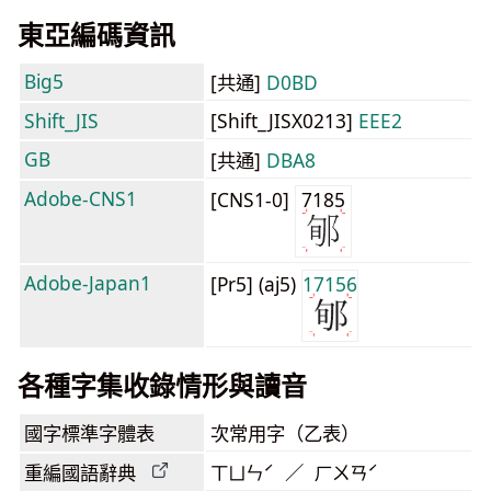
東亞編碼資訊
Big5
[共通]
D0BD
Shift_JIS
[Shift_JISX0213]
EEE2
GB
[共通]
DBA8
Adobe-CNS1
[CNS1-0]
7185
Adobe-Japan1
[Pr5] (aj5)
17156
各種字集收錄情形與讀音
國字標準字體表
次常用字（乙表）
重編國語辭典
ㄒㄩㄣˊ ／ ㄏㄨㄢˊ