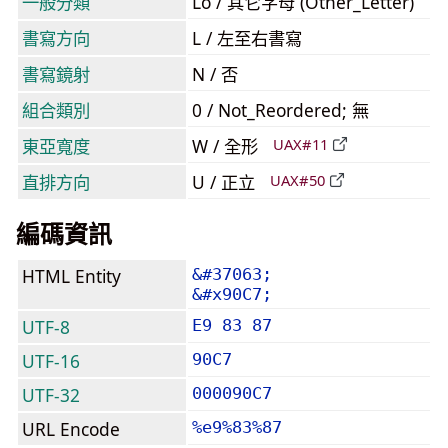
一般分類
Lo / 其它字母 (Other_Letter)
書寫方向
L / 左至右書寫
書寫鏡射
N / 否
組合類別
0 / Not_Reordered; 無
東亞寬度
W / 全形
UAX#11
直排方向
U / 正立
UAX#50
編碼資訊
HTML Entity
&#37063;
&#x90C7;
UTF-8
E9 83 87
UTF-16
90C7
UTF-32
000090C7
URL Encode
%e9%83%87