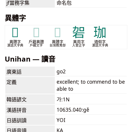
jf當務字集
命名包
異體字
𠵲
𠵲
𠵲
䂟
珈
異體字
戶籍異體
異體字
異用字
通假字
漢語大字典
戶籍文字
台灣教育部
入管正字
漢語大字典
Unihan — 讀音
go2
廣東話
excellent; to commend to be
定義
able to
韓語諺文
가:1N
10635.040:gě
漢語拼音
YOI
日語訓讀
KA
日語音讀