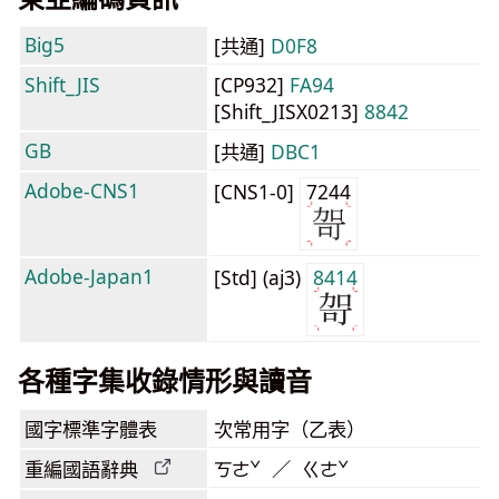
Big5
[共通]
D0F8
Shift_JIS
[CP932]
FA94
[Shift_JISX0213]
8842
GB
[共通]
DBC1
Adobe-CNS1
[CNS1-0]
7244
Adobe-Japan1
[Std] (aj3)
8414
各種字集收錄情形與讀音
國字標準字體表
次常用字（乙表）
重編國語辭典
ㄎㄜˇ ／ ㄍㄜˇ