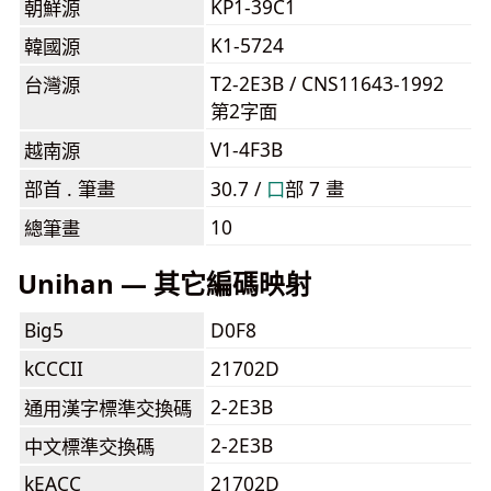
KP1-39C1
朝鮮源
K1-5724
韓國源
T2-2E3B / CNS11643-1992
台灣源
第2字面
V1-4F3B
越南源
部首 . 筆畫
30.7 /
⼝
部 7 畫
10
總筆畫
Unihan — 其它編碼映射
Big5
D0F8
kCCCII
21702D
2-2E3B
通用漢字標準交換碼
2-2E3B
中文標準交換碼
kEACC
21702D