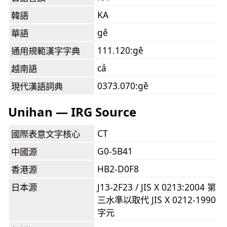
KA
韓語
gě
華語
111.120:gě
通用規範漢字字典
cả
越南語
0373.070:gě
現代漢語詞典
Unihan — IRG Source
CT
國際表意文字核心
G0-5B41
中國源
HB2-D0F8
香港源
日本源
J13-2F23 / JIS X 0213:2004 第
三水準以取代 JIS X 0212-1990
字元