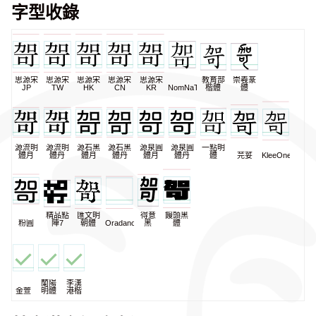
字型收錄
思源宋
思源宋
思源宋
思源宋
思源宋
教育部
崇羲篆
JP
TW
HK
CN
KR
NomNaTong
楷體
體
源流明
源流明
源石黑
源石黑
源泉圓
源泉圓
一點明
體月
體丹
體月
體丹
體月
體丹
體
芫荽
KleeOne
精品點
匯文明
得意
饅頭黑
粉圓
陣7
朝體
Oradano
黑
體
蘭陽
李漢
金萱
明體
港楷