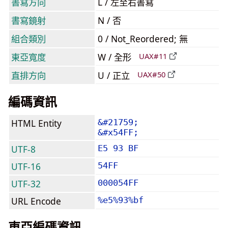
書寫方向
L / 左至右書寫
書寫鏡射
N / 否
組合類別
0 / Not_Reordered; 無
東亞寬度
W / 全形
UAX#11
直排方向
U / 正立
UAX#50
編碼資訊
HTML Entity
&#21759;
&#x54FF;
UTF-8
E5 93 BF
UTF-16
54FF
UTF-32
000054FF
URL Encode
%e5%93%bf
東亞編碼資訊