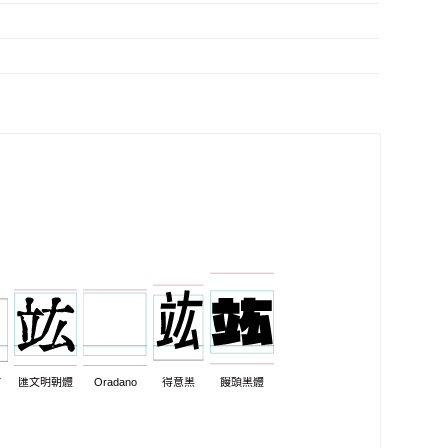
7
匯文明朝體
Oradano
得意黑
饅頭黑體