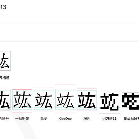
313
部楷體
圓體丹
一點明體
芫荽
KleeOne
粉圓
俐方體11
精品點陣