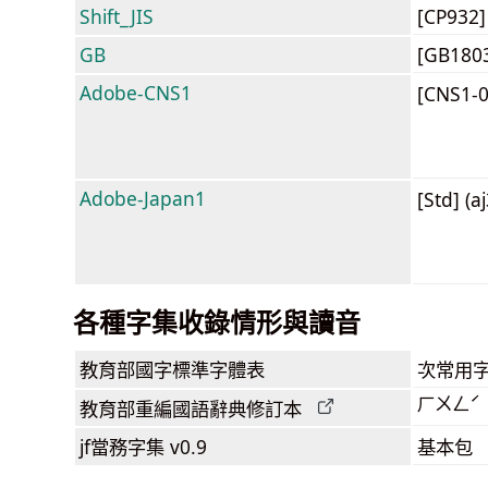
Shift_JIS
[CP932
GB
[GB180
Adobe-CNS1
[CNS1-
Adobe-Japan1
[Std] (a
各種字集收錄情形與讀音
教育部
國字標準字體表
次常用
ㄏㄨㄥˊ
教育部
重編國語辭典
修訂本
jf當務字集
v0.9
基本包