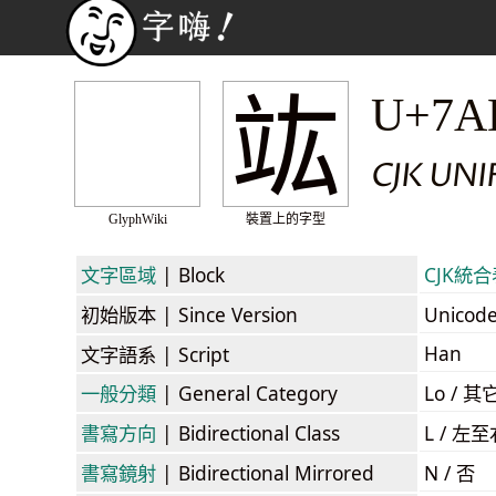
竑
U+7A
CJK UNI
GlyphWiki
裝置上的字型
文字區域
| Block
CJK統合表
初始版本
| Since Version
Unicod
Han
文字語系
| Script
一般分類
| General Category
Lo / 其它
書寫方向
| Bidirectional Class
L / 左
書寫鏡射
| Bidirectional Mirrored
N / 否