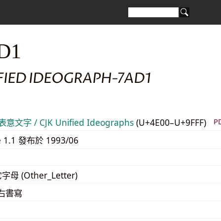
D1
FIED IDEOGRAPH-7AD1
意文字 / CJK Unified Ideographs
(U+4E00–U+9FFF)
P
e 1.1 發布於 1993/06
字母 (Other_Letter)
至右書寫