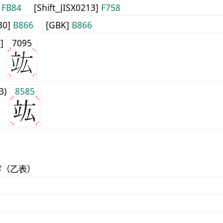
]
FB84
[Shift_JISX0213]
F758
30]
B866
[GBK]
B866
0]
7095
j3)
8585
字（乙表）