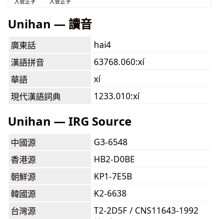
入管正字
入管正字
Unihan — 讀音
hai4
廣東話
63768.060:xí
漢語拼音
xí
華語
1233.010:xí
現代漢語詞典
Unihan — IRG Source
G3-6548
中國源
HB2-D0BE
香港源
KP1-7E5B
朝鮮源
K2-6638
韓國源
T2-2D5F / CNS11643-1992
台灣源