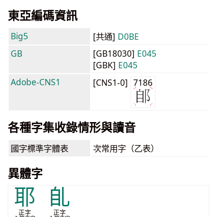
東亞編碼資訊
Big5
[共通]
D0BE
GB
[GB18030]
E045
[GBK]
E045
Adobe-CNS1
[CNS1-0]
7186
各種字集收錄情形與讀音
國字標準字體表
次常用字（乙表）
異體字
耶
臫
正字
正字