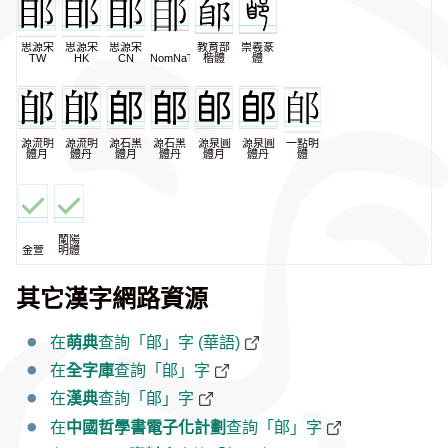
思源宋
思源宋
思源宋
教育部
崇羲篆
TW
HK
CN
NomNaTong
楷體
體
源流明
源流明
源石黑
源石黑
源泉圓
源泉圓
一點明
體月
體丹
體月
體丹
體月
體丹
體
蘭陽
金萱
明體
其它漢字網路資源
在
萌典
查詢「郋」字 (華語)
在
全字庫
查詢「郋」字
在
漢典
查詢「郋」字
在
中國哲學書電子化計劃
查詢「郋」字