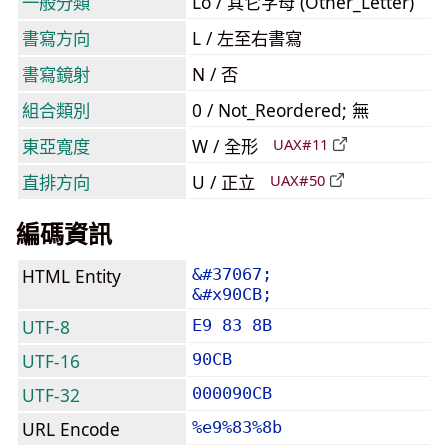
一般分類
Lo / 其它字母 (Other_Letter)
書寫方向
L / 左至右書寫
書寫鏡射
N / 否
組合類別
0 / Not_Reordered; 無
東亞寬度
W / 全形
UAX#11
直排方向
U / 正立
UAX#50
編碼資訊
HTML Entity
&#37067;
&#x90CB;
UTF-8
E9 83 8B
UTF-16
90CB
UTF-32
000090CB
URL Encode
%e9%83%8b