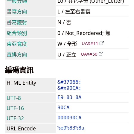
一般分類
Lo / 其它字母 (Other_Letter)
書寫方向
L / 左至右書寫
書寫鏡射
N / 否
組合類別
0 / Not_Reordered; 無
東亞寬度
W / 全形
UAX#11
直排方向
U / 正立
UAX#50
編碼資訊
HTML Entity
&#37066;
&#x90CA;
UTF-8
E9 83 8A
UTF-16
90CA
UTF-32
000090CA
URL Encode
%e9%83%8a