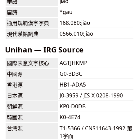
jiāo
華語
*gau
唐詩
168.080:jiāo
通用規範漢字字典
0566.010:jiāo
現代漢語詞典
Unihan — IRG Source
AGTJHKMP
國際表意文字核心
G0-3D3C
中國源
HB1-ADA5
香港源
J0-3959 / JIS X 0208-1990
日本源
KP0-D0DB
朝鮮源
K0-4E74
韓國源
台灣源
T1-5366 / CNS11643-1992 第
1字面