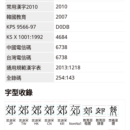
2010
常用漢字2010
2007
韓國教育
KPS 9566-97
D0DB
KS X 1001:1992
4684
6738
中國電信碼
6738
台灣電信碼
2013:1218
通用規範漢字表
254:143
全錄碼
字型收錄
思源宋
思源宋
思源宋
思源宋
思源宋
教育部
教育部
崇羲篆
JP
TW
HK
CN
KR
NomNaTong
楷體
隸書
體