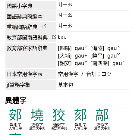
ㄐㄧㄠ
國語小字典
ㄐㄧㄠ
國語辭典簡編本
ㄐㄧㄠ
重編國語辭典
kau
教育部閩南語
辭典
教育部客家語
辭典
[四縣] gauˊ [海陸] gauˋ
[大埔] gau+ [饒平] gauˇ
[詔安] gauˇ [南四縣] gauˊ
日本常用漢字表
常用漢字 / 音訓：コウ
jf當務字集
基本包
異體字
䢿
墝
狡
郂
鄗
異用字
通假字
通假字
異用字
通假字
入管正字
漢語大字典
漢語大字典
入管正字
漢語大字典