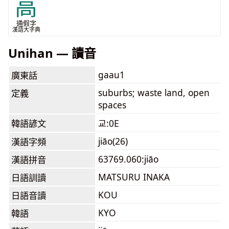
高
通假字
漢語大字典
Unihan — 讀音
gaau1
廣東話
suburbs; waste land, open
定義
spaces
韓語諺文
교:0E
jiāo(26)
漢語字頻
63769.060:jiāo
漢語拼音
MATSURU INAKA
日語訓讀
KOU
日語音讀
KYO
韓語