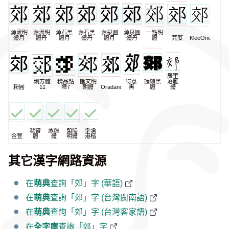
源流明
源流明
源石黑
源石黑
源泉圓
源泉圓
一點明
體月
體丹
體月
體丹
體月
體丹
體
芫荽
KleeOne
辰宇
俐方體
精品點
匯文明
得意
饅頭黑
落雁
粉圓
11
陣7
朝體
Oradano
黑
體
體
凝書
激燃
蘭陽
李漢
金萱
體
體
明體
港楷
其它漢字網路資源
在
萌典
查詢「郊」字 (華語)
在
萌典
查詢「郊」字 (台灣閩南語)
在
萌典
查詢「郊」字 (台灣客家語)
在
全字庫
查詢「郊」字