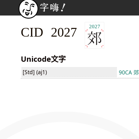
2027
CID 2027
Unicode文字
[Std] (aj1)
90CA 郊